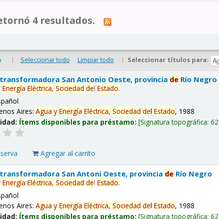
tornó 4 resultados.
|
Seleccionar todo
Limpiar todo
|
Seleccionar títulos para:
o
 transformadora San Antonio Oeste, provincia
de
Río Negro
y
Energía
Eléctrica,
Sociedad
de
l
Estado
.
spañol
enos Aires:
Agua
y
Energía
Eléctrica,
Sociedad
de
l
Estado
, 1988
lidad:
Ítems disponibles para préstamo:
Signatura topográfica:
62
eserva
Agregar al carrito
 transformadora San Antoni Oeste, provincia
de
Río Negro
y
Energía
Eléctrica,
Sociedad
de
l
Estado
.
spañol
enos Aires:
Agua
y
Energía
Eléctrica,
Sociedad
de
l
Estado
, 1988
lidad:
Ítems disponibles para préstamo:
Signatura topográfica:
62