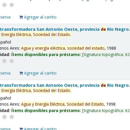
eserva
Agregar al carrito
 transformadora San Antonio Oeste, provincia
de
Río Negro
y
Energía
Eléctrica,
Sociedad
de
l
Estado
.
spañol
enos Aires:
Agua
y
energía
eléctrica,
sociedad
de
l
estado
, 1988
lidad:
Ítems disponibles para préstamo:
Signatura topográfica:
62
eserva
Agregar al carrito
 transformadora San Antonio Oeste, provincia
de
Río Negro
y
Energía
Eléctrica,
Sociedad
de
l
Estado
.
spañol
enos Aires:
Agua
y
Energía
Eléctrica,
Sociedad
de
l
Estado
, 1998
lidad:
Ítems disponibles para préstamo:
Signatura topográfica:
62
eserva
Agregar al carrito