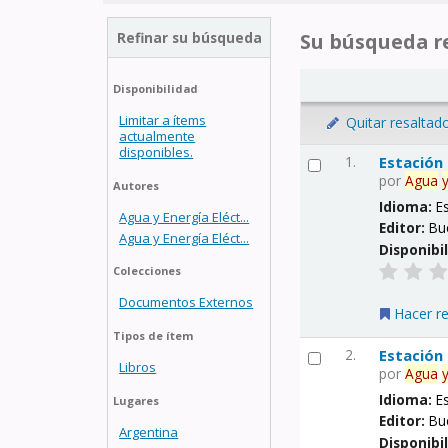
Refinar su búsqueda
Su búsqueda re
Disponibilidad
Limitar a ítems
Quitar resaltad
actualmente
disponibles.
1.
Estación
por
Agua
Autores
Idioma:
E
Agua y Energía Eléct...
Editor:
Bu
Agua y Energía Eléct...
Disponibi
Colecciones
Documentos Externos
Hacer r
Tipos de ítem
2.
Estación
Libros
por
Agua
Idioma:
E
Lugares
Editor:
Bu
Argentina
Disponibi