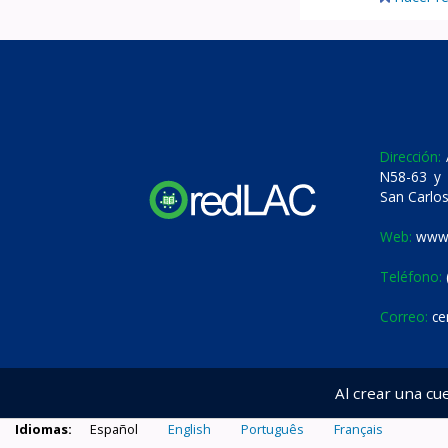
Dirección:
A
N58-63 y 
San Carlos
Web:
www.
Teléfono:
Correo:
ce
Al crear una cu
Idiomas:
Español
English
Português
Français