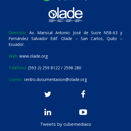
Dirección:
Av. Mariscal Antonio José de Sucre N58-63 y
Fernández Salvador Edif. Olade – San Carlos, Quito –
Ecuador.
Web:
www.olade.org
Teléfono:
(593 2) 259 8122 / 2598 280
Correo:
centro.documentacion@olade.org
Tweets by cubemediaco