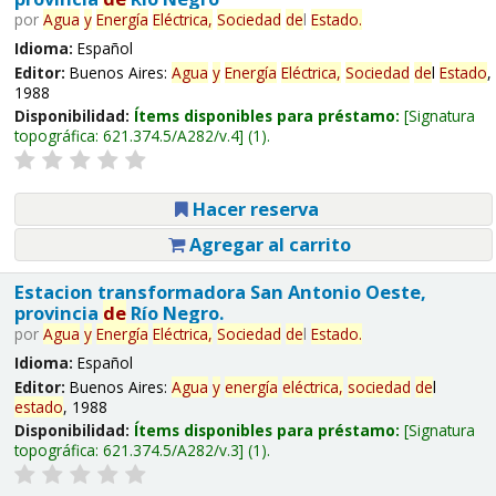
por
Agua
y
Energía
Eléctrica,
Sociedad
de
l
Estado
.
Idioma:
Español
Editor:
Buenos Aires:
Agua
y
Energía
Eléctrica,
Sociedad
de
l
Estado
,
1988
Disponibilidad:
Ítems disponibles para préstamo:
Signatura
topográfica:
621.374.5/A282/v.4
(1).
Hacer reserva
Agregar al carrito
Estacion transformadora San Antonio Oeste,
provincia
de
Río Negro.
por
Agua
y
Energía
Eléctrica,
Sociedad
de
l
Estado
.
Idioma:
Español
Editor:
Buenos Aires:
Agua
y
energía
eléctrica,
sociedad
de
l
estado
, 1988
Disponibilidad:
Ítems disponibles para préstamo:
Signatura
topográfica:
621.374.5/A282/v.3
(1).