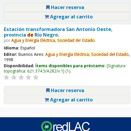
Hacer reserva
Agregar al carrito
Estación transformadora San Antonio Oeste,
provincia
de
Río Negro.
por
Agua
y
Energía
Eléctrica,
Sociedad
de
l
Estado
.
Idioma:
Español
Editor:
Buenos Aires:
Agua
y
Energía
Eléctrica,
Sociedad
de
l
Estado
,
1998
Disponibilidad:
Ítems disponibles para préstamo:
Signatura
topográfica:
621.374.5/A282/v.1
(1).
Hacer reserva
Agregar al carrito