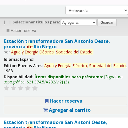
|
|
Seleccionar títulos para:
Hacer reserva
Estación transformadora San Antonio Oeste,
provincia
de
Río Negro
por
Agua
y
Energía
Eléctrica,
Sociedad
de
l
Estado
.
Idioma:
Español
Editor:
Buenos Aires:
Agua
y
Energía
Eléctrica,
Sociedad
de
l
Estado
,
1988
Disponibilidad:
Ítems disponibles para préstamo:
Signatura
topográfica:
621.374.5/A282/v.2
(3).
Hacer reserva
Agregar al carrito
Estación transformadora San Antoni Oeste,
provincia
de
Río Negro