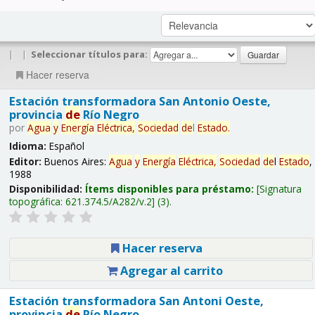
|
|
Seleccionar títulos para:
Hacer reserva
Estación transformadora San Antonio Oeste,
provincia
de
Río Negro
por
Agua
y
Energía
Eléctrica,
Sociedad
de
l
Estado
.
Idioma:
Español
Editor:
Buenos Aires:
Agua
y
Energía
Eléctrica,
Sociedad
de
l
Estado
,
1988
Disponibilidad:
Ítems disponibles para préstamo:
Signatura
topográfica:
621.374.5/A282/v.2
(3).
Hacer reserva
Agregar al carrito
Estación transformadora San Antoni Oeste,
provincia
de
Río Negro