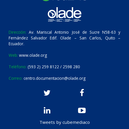
Dirección:
Av. Mariscal Antonio José de Sucre N58-63 y
Fernández Salvador Edif. Olade – San Carlos, Quito –
Ecuador.
Web:
www.olade.org
Teléfono:
(593 2) 259 8122 / 2598 280
Correo:
centro.documentacion@olade.org
Tweets by cubemediaco