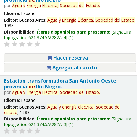
por
Agua
y
Energía
Eléctrica,
Sociedad
de
l
Estado
.
Idioma:
Español
Editor:
Buenos Aires:
Agua
y
Energía
Eléctrica,
Sociedad
de
l
Estado
,
1988
Disponibilidad:
Ítems disponibles para préstamo:
Signatura
topográfica:
621.374.5/A282/v.4
(1).
Hacer reserva
Agregar al carrito
Estacion transformadora San Antonio Oeste,
provincia
de
Río Negro.
por
Agua
y
Energía
Eléctrica,
Sociedad
de
l
Estado
.
Idioma:
Español
Editor:
Buenos Aires:
Agua
y
energía
eléctrica,
sociedad
de
l
estado
, 1988
Disponibilidad:
Ítems disponibles para préstamo:
Signatura
topográfica:
621.374.5/A282/v.3
(1).