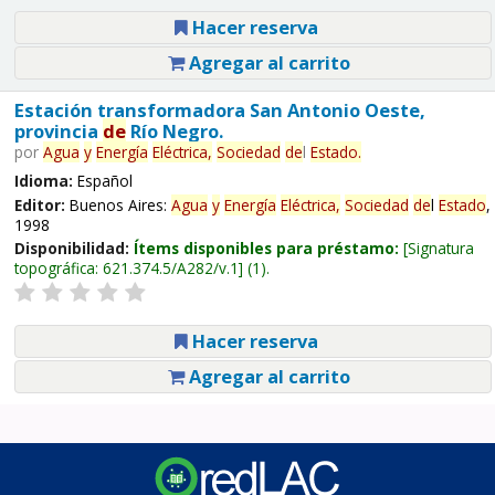
Hacer reserva
Agregar al carrito
Estación transformadora San Antonio Oeste,
provincia
de
Río Negro.
por
Agua
y
Energía
Eléctrica,
Sociedad
de
l
Estado
.
Idioma:
Español
Editor:
Buenos Aires:
Agua
y
Energía
Eléctrica,
Sociedad
de
l
Estado
,
1998
Disponibilidad:
Ítems disponibles para préstamo:
Signatura
topográfica:
621.374.5/A282/v.1
(1).
Hacer reserva
Agregar al carrito