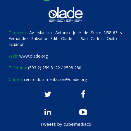
Dirección:
Av. Mariscal Antonio José de Sucre N58-63 y
Fernández Salvador Edif. Olade – San Carlos, Quito –
Ecuador.
Web:
www.olade.org
Teléfono:
(593 2) 259 8122 / 2598 280
Correo:
centro.documentacion@olade.org
Tweets by cubemediaco