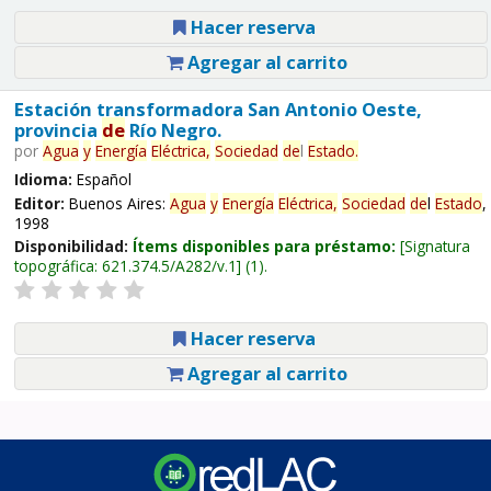
Hacer reserva
Agregar al carrito
Estación transformadora San Antonio Oeste,
provincia
de
Río Negro.
por
Agua
y
Energía
Eléctrica,
Sociedad
de
l
Estado
.
Idioma:
Español
Editor:
Buenos Aires:
Agua
y
Energía
Eléctrica,
Sociedad
de
l
Estado
,
1998
Disponibilidad:
Ítems disponibles para préstamo:
Signatura
topográfica:
621.374.5/A282/v.1
(1).
Hacer reserva
Agregar al carrito