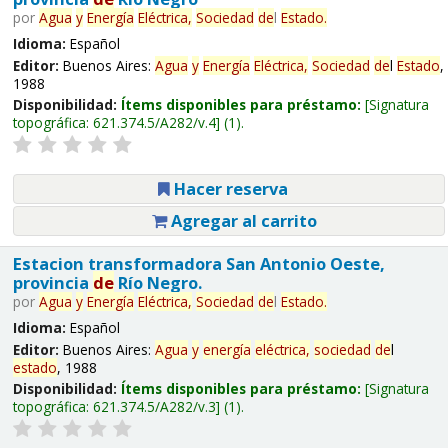
por
Agua
y
Energía
Eléctrica,
Sociedad
de
l
Estado
.
Idioma:
Español
Editor:
Buenos Aires:
Agua
y
Energía
Eléctrica,
Sociedad
de
l
Estado
,
1988
Disponibilidad:
Ítems disponibles para préstamo:
Signatura
topográfica:
621.374.5/A282/v.4
(1).
Hacer reserva
Agregar al carrito
Estacion transformadora San Antonio Oeste,
provincia
de
Río Negro.
por
Agua
y
Energía
Eléctrica,
Sociedad
de
l
Estado
.
Idioma:
Español
Editor:
Buenos Aires:
Agua
y
energía
eléctrica,
sociedad
de
l
estado
, 1988
Disponibilidad:
Ítems disponibles para préstamo:
Signatura
topográfica:
621.374.5/A282/v.3
(1).