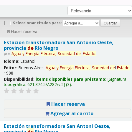
|
|
Seleccionar títulos para:
Hacer reserva
Estación transformadora San Antonio Oeste,
provincia
de
Río Negro
por
Agua
y
Energía
Eléctrica,
Sociedad
de
l
Estado
.
Idioma:
Español
Editor:
Buenos Aires:
Agua
y
Energía
Eléctrica,
Sociedad
de
l
Estado
,
1988
Disponibilidad:
Ítems disponibles para préstamo:
Signatura
topográfica:
621.374.5/A282/v.2
(3).
Hacer reserva
Agregar al carrito
Estación transformadora San Antoni Oeste,
provincia
de
Río Negro