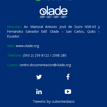
Dirección:
Av. Mariscal Antonio José de Sucre N58-63 y
Fernández Salvador Edif. Olade – San Carlos, Quito –
Ecuador.
Web:
www.olade.org
Teléfono:
(593 2) 259 8122 / 2598 280
Correo:
centro.documentacion@olade.org
Tweets by cubemediaco