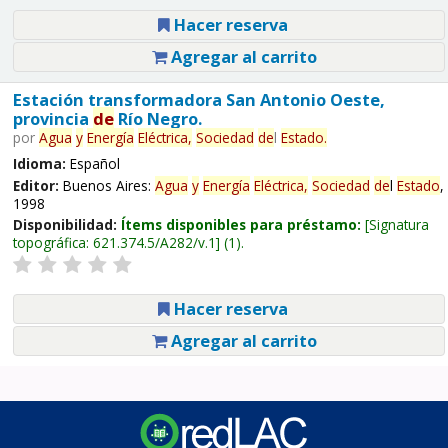
Hacer reserva
Agregar al carrito
Estación transformadora San Antonio Oeste,
provincia
de
Río Negro.
por
Agua
y
Energía
Eléctrica,
Sociedad
de
l
Estado
.
Idioma:
Español
Editor:
Buenos Aires:
Agua
y
Energía
Eléctrica,
Sociedad
de
l
Estado
,
1998
Disponibilidad:
Ítems disponibles para préstamo:
Signatura
topográfica:
621.374.5/A282/v.1
(1).
Hacer reserva
Agregar al carrito