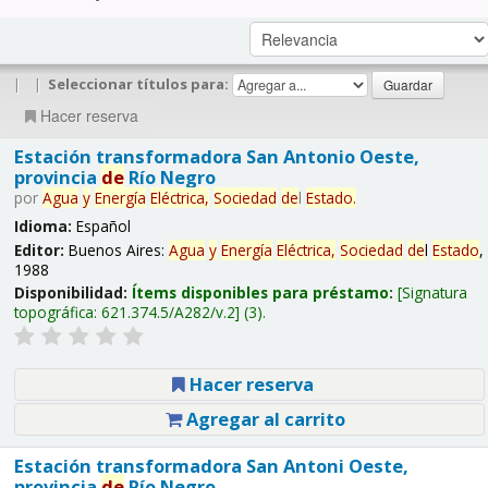
|
|
Seleccionar títulos para:
Hacer reserva
Estación transformadora San Antonio Oeste,
provincia
de
Río Negro
por
Agua
y
Energía
Eléctrica,
Sociedad
de
l
Estado
.
Idioma:
Español
Editor:
Buenos Aires:
Agua
y
Energía
Eléctrica,
Sociedad
de
l
Estado
,
1988
Disponibilidad:
Ítems disponibles para préstamo:
Signatura
topográfica:
621.374.5/A282/v.2
(3).
Hacer reserva
Agregar al carrito
Estación transformadora San Antoni Oeste,
provincia
de
Río Negro