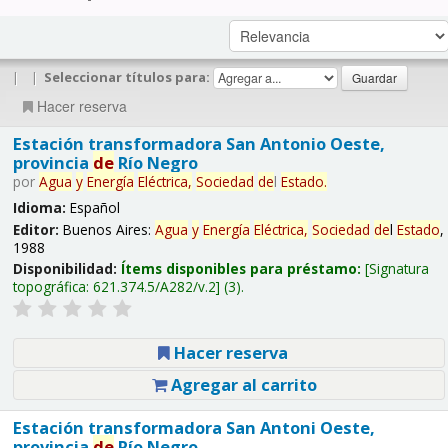
|
|
Seleccionar títulos para:
Hacer reserva
Estación transformadora San Antonio Oeste,
provincia
de
Río Negro
por
Agua
y
Energía
Eléctrica,
Sociedad
de
l
Estado
.
Idioma:
Español
Editor:
Buenos Aires:
Agua
y
Energía
Eléctrica,
Sociedad
de
l
Estado
,
1988
Disponibilidad:
Ítems disponibles para préstamo:
Signatura
topográfica:
621.374.5/A282/v.2
(3).
Hacer reserva
Agregar al carrito
Estación transformadora San Antoni Oeste,
provincia
de
Río Negro