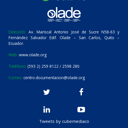
Dirección:
Av. Mariscal Antonio José de Sucre N58-63 y
Fernández Salvador Edif. Olade – San Carlos, Quito –
Ecuador.
Web:
www.olade.org
Teléfono:
(593 2) 259 8122 / 2598 280
Correo:
centro.documentacion@olade.org
Tweets by cubemediaco