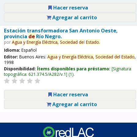
Hacer reserva
Agregar al carrito
Estación transformadora San Antonio Oeste,
provincia
de
Río Negro.
por
Agua
y
Energía
Eléctrica,
Sociedad
de
l
Estado
.
Idioma:
Español
Editor:
Buenos Aires:
Agua
y
Energía
Eléctrica,
Sociedad
de
l
Estado
,
1998
Disponibilidad:
Ítems disponibles para préstamo:
Signatura
topográfica:
621.374.5/A282/v.1
(1).
Hacer reserva
Agregar al carrito