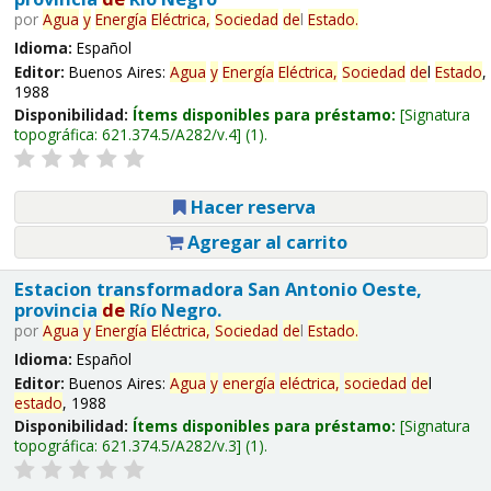
por
Agua
y
Energía
Eléctrica,
Sociedad
de
l
Estado
.
Idioma:
Español
Editor:
Buenos Aires:
Agua
y
Energía
Eléctrica,
Sociedad
de
l
Estado
,
1988
Disponibilidad:
Ítems disponibles para préstamo:
Signatura
topográfica:
621.374.5/A282/v.4
(1).
Hacer reserva
Agregar al carrito
Estacion transformadora San Antonio Oeste,
provincia
de
Río Negro.
por
Agua
y
Energía
Eléctrica,
Sociedad
de
l
Estado
.
Idioma:
Español
Editor:
Buenos Aires:
Agua
y
energía
eléctrica,
sociedad
de
l
estado
, 1988
Disponibilidad:
Ítems disponibles para préstamo:
Signatura
topográfica:
621.374.5/A282/v.3
(1).