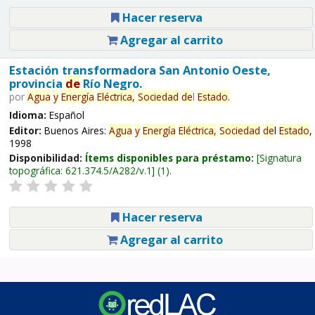
Hacer reserva
Agregar al carrito
Estación transformadora San Antonio Oeste,
provincia
de
Río Negro.
por
Agua
y
Energía
Eléctrica,
Sociedad
de
l
Estado
.
Idioma:
Español
Editor:
Buenos Aires:
Agua
y
Energía
Eléctrica,
Sociedad
de
l
Estado
,
1998
Disponibilidad:
Ítems disponibles para préstamo:
Signatura
topográfica:
621.374.5/A282/v.1
(1).
Hacer reserva
Agregar al carrito