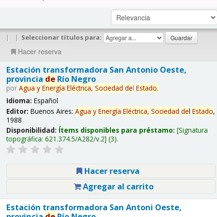
|
|
Seleccionar títulos para:
Hacer reserva
Estación transformadora San Antonio Oeste,
provincia
de
Río Negro
por
Agua
y
Energía
Eléctrica,
Sociedad
de
l
Estado
.
Idioma:
Español
Editor:
Buenos Aires:
Agua
y
Energía
Eléctrica,
Sociedad
de
l
Estado
,
1988
Disponibilidad:
Ítems disponibles para préstamo:
Signatura
topográfica:
621.374.5/A282/v.2
(3).
Hacer reserva
Agregar al carrito
Estación transformadora San Antoni Oeste,
provincia
de
Río Negro