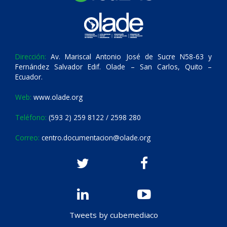
Dirección:
Av. Mariscal Antonio José de Sucre N58-63 y
Fernández Salvador Edif. Olade – San Carlos, Quito –
Ecuador.
Web:
www.olade.org
Teléfono:
(593 2) 259 8122 / 2598 280
Correo:
centro.documentacion@olade.org
Tweets by cubemediaco