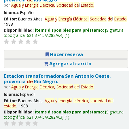
por
Agua
y
Energía
Eléctrica,
Sociedad
de
l
Estado
.
Idioma:
Español
Editor:
Buenos Aires:
Agua
y
Energía
Eléctrica,
Sociedad
de
l
Estado
,
1988
Disponibilidad:
Ítems disponibles para préstamo:
Signatura
topográfica:
621.374.5/A282/v.4
(1).
Hacer reserva
Agregar al carrito
Estacion transformadora San Antonio Oeste,
provincia
de
Río Negro.
por
Agua
y
Energía
Eléctrica,
Sociedad
de
l
Estado
.
Idioma:
Español
Editor:
Buenos Aires:
Agua
y
energía
eléctrica,
sociedad
de
l
estado
, 1988
Disponibilidad:
Ítems disponibles para préstamo:
Signatura
topográfica:
621.374.5/A282/v.3
(1).