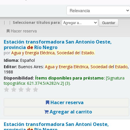
|
|
Seleccionar títulos para:
Hacer reserva
Estación transformadora San Antonio Oeste,
provincia
de
Río Negro
por
Agua
y
Energía
Eléctrica,
Sociedad
de
l
Estado
.
Idioma:
Español
Editor:
Buenos Aires:
Agua
y
Energía
Eléctrica,
Sociedad
de
l
Estado
,
1988
Disponibilidad:
Ítems disponibles para préstamo:
Signatura
topográfica:
621.374.5/A282/v.2
(3).
Hacer reserva
Agregar al carrito
Estación transformadora San Antoni Oeste,
provincia
de
Río Negro