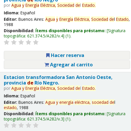
por
Agua
y
Energía
Eléctrica,
Sociedad
de
l
Estado
.
Idioma:
Español
Editor:
Buenos Aires:
Agua
y
Energía
Eléctrica,
Sociedad
de
l
Estado
,
1988
Disponibilidad:
Ítems disponibles para préstamo:
Signatura
topográfica:
621.374.5/A282/v.4
(1).
Hacer reserva
Agregar al carrito
Estacion transformadora San Antonio Oeste,
provincia
de
Río Negro.
por
Agua
y
Energía
Eléctrica,
Sociedad
de
l
Estado
.
Idioma:
Español
Editor:
Buenos Aires:
Agua
y
energía
eléctrica,
sociedad
de
l
estado
, 1988
Disponibilidad:
Ítems disponibles para préstamo:
Signatura
topográfica:
621.374.5/A282/v.3
(1).