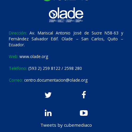
Dirección:
Av. Mariscal Antonio José de Sucre N58-63 y
Fernández Salvador Edif. Olade – San Carlos, Quito –
Ecuador.
Web:
www.olade.org
Teléfono:
(593 2) 259 8122 / 2598 280
Correo:
centro.documentacion@olade.org
Tweets by cubemediaco