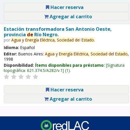
Hacer reserva
Agregar al carrito
Estación transformadora San Antonio Oeste,
provincia
de
Río Negro.
por
Agua
y
Energía
Eléctrica,
Sociedad
de
l
Estado
.
Idioma:
Español
Editor:
Buenos Aires:
Agua
y
Energía
Eléctrica,
Sociedad
de
l
Estado
,
1998
Disponibilidad:
Ítems disponibles para préstamo:
Signatura
topográfica:
621.374.5/A282/v.1
(1).
Hacer reserva
Agregar al carrito