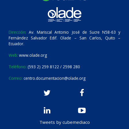
Dirección:
Av. Mariscal Antonio José de Sucre N58-63 y
Fernández Salvador Edif. Olade – San Carlos, Quito –
Ecuador.
Web:
www.olade.org
Teléfono:
(593 2) 259 8122 / 2598 280
Correo:
centro.documentacion@olade.org
Tweets by cubemediaco