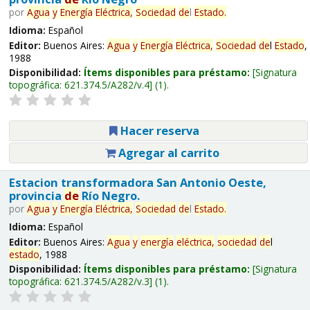
por
Agua
y
Energía
Eléctrica,
Sociedad
de
l
Estado
.
Idioma:
Español
Editor:
Buenos Aires:
Agua
y
Energía
Eléctrica,
Sociedad
de
l
Estado
,
1988
Disponibilidad:
Ítems disponibles para préstamo:
Signatura
topográfica:
621.374.5/A282/v.4
(1).
Hacer reserva
Agregar al carrito
Estacion transformadora San Antonio Oeste,
provincia
de
Río Negro.
por
Agua
y
Energía
Eléctrica,
Sociedad
de
l
Estado
.
Idioma:
Español
Editor:
Buenos Aires:
Agua
y
energía
eléctrica,
sociedad
de
l
estado
, 1988
Disponibilidad:
Ítems disponibles para préstamo:
Signatura
topográfica:
621.374.5/A282/v.3
(1).