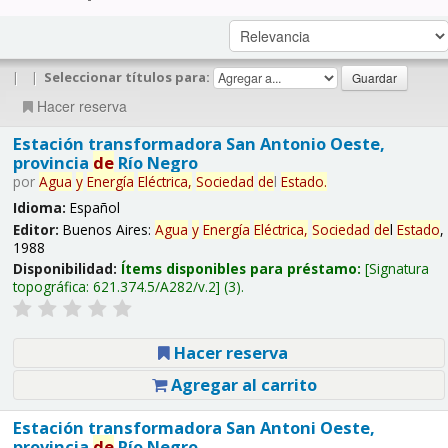
|
|
Seleccionar títulos para:
Hacer reserva
Estación transformadora San Antonio Oeste,
provincia
de
Río Negro
por
Agua
y
Energía
Eléctrica,
Sociedad
de
l
Estado
.
Idioma:
Español
Editor:
Buenos Aires:
Agua
y
Energía
Eléctrica,
Sociedad
de
l
Estado
,
1988
Disponibilidad:
Ítems disponibles para préstamo:
Signatura
topográfica:
621.374.5/A282/v.2
(3).
Hacer reserva
Agregar al carrito
Estación transformadora San Antoni Oeste,
provincia
de
Río Negro