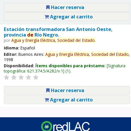
Hacer reserva
Agregar al carrito
Estación transformadora San Antonio Oeste,
provincia
de
Río Negro.
por
Agua
y
Energía
Eléctrica,
Sociedad
de
l
Estado
.
Idioma:
Español
Editor:
Buenos Aires:
Agua
y
Energía
Eléctrica,
Sociedad
de
l
Estado
,
1998
Disponibilidad:
Ítems disponibles para préstamo:
Signatura
topográfica:
621.374.5/A282/v.1
(1).
Hacer reserva
Agregar al carrito