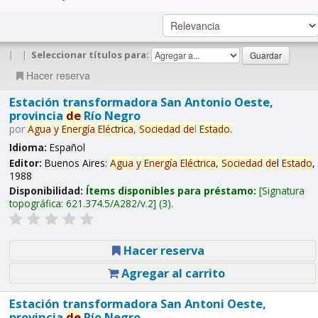
|
|
Seleccionar títulos para:
Hacer reserva
Estación transformadora San Antonio Oeste,
provincia
de
Río Negro
por
Agua
y
Energía
Eléctrica,
Sociedad
de
l
Estado
.
Idioma:
Español
Editor:
Buenos Aires:
Agua
y
Energía
Eléctrica,
Sociedad
de
l
Estado
,
1988
Disponibilidad:
Ítems disponibles para préstamo:
Signatura
topográfica:
621.374.5/A282/v.2
(3).
Hacer reserva
Agregar al carrito
Estación transformadora San Antoni Oeste,
provincia
de
Río Negro