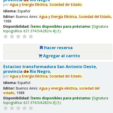
por
Agua
y
Energía
Eléctrica,
Sociedad
de
l
Estado
.
Idioma:
Español
Editor:
Buenos Aires:
Agua
y
Energía
Eléctrica,
Sociedad
de
l
Estado
,
1988
Disponibilidad:
Ítems disponibles para préstamo:
Signatura
topográfica:
621.374.5/A282/v.4
(1).
Hacer reserva
Agregar al carrito
Estacion transformadora San Antonio Oeste,
provincia
de
Río Negro.
por
Agua
y
Energía
Eléctrica,
Sociedad
de
l
Estado
.
Idioma:
Español
Editor:
Buenos Aires:
Agua
y
energía
eléctrica,
sociedad
de
l
estado
, 1988
Disponibilidad:
Ítems disponibles para préstamo:
Signatura
topográfica:
621.374.5/A282/v.3
(1).