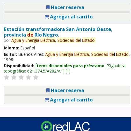
Hacer reserva
Agregar al carrito
Estación transformadora San Antonio Oeste,
provincia
de
Río Negro.
por
Agua
y
Energía
Eléctrica,
Sociedad
de
l
Estado
.
Idioma:
Español
Editor:
Buenos Aires:
Agua
y
Energía
Eléctrica,
Sociedad
de
l
Estado
,
1998
Disponibilidad:
Ítems disponibles para préstamo:
Signatura
topográfica:
621.374.5/A282/v.1
(1).
Hacer reserva
Agregar al carrito