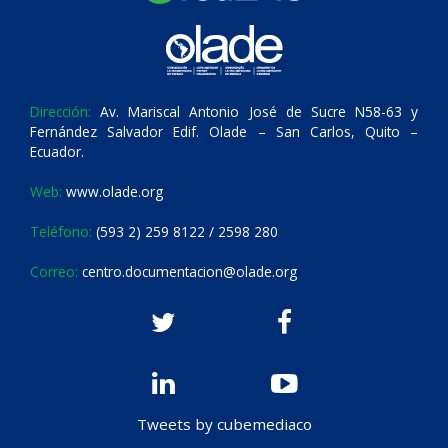
Dirección:
Av. Mariscal Antonio José de Sucre N58-63 y
Fernández Salvador Edif. Olade – San Carlos, Quito –
Ecuador.
Web:
www.olade.org
Teléfono:
(593 2) 259 8122 / 2598 280
Correo:
centro.documentacion@olade.org
Tweets by cubemediaco