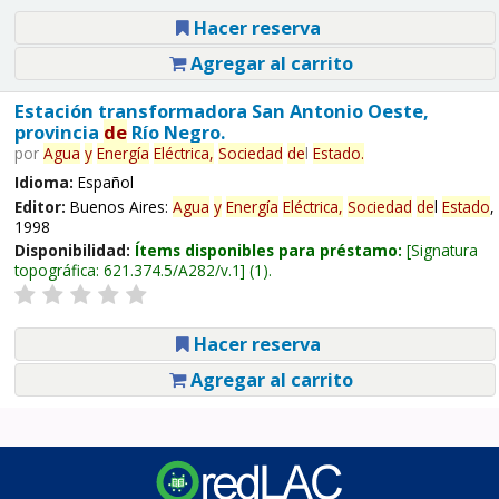
Hacer reserva
Agregar al carrito
Estación transformadora San Antonio Oeste,
provincia
de
Río Negro.
por
Agua
y
Energía
Eléctrica,
Sociedad
de
l
Estado
.
Idioma:
Español
Editor:
Buenos Aires:
Agua
y
Energía
Eléctrica,
Sociedad
de
l
Estado
,
1998
Disponibilidad:
Ítems disponibles para préstamo:
Signatura
topográfica:
621.374.5/A282/v.1
(1).
Hacer reserva
Agregar al carrito