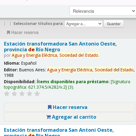
|
|
Seleccionar títulos para:
Hacer reserva
Estación transformadora San Antonio Oeste,
provincia
de
Río Negro
por
Agua
y
Energía
Eléctrica,
Sociedad
de
l
Estado
.
Idioma:
Español
Editor:
Buenos Aires:
Agua
y
Energía
Eléctrica,
Sociedad
de
l
Estado
,
1988
Disponibilidad:
Ítems disponibles para préstamo:
Signatura
topográfica:
621.374.5/A282/v.2
(3).
Hacer reserva
Agregar al carrito
Estación transformadora San Antoni Oeste,
provincia
de
Río Negro