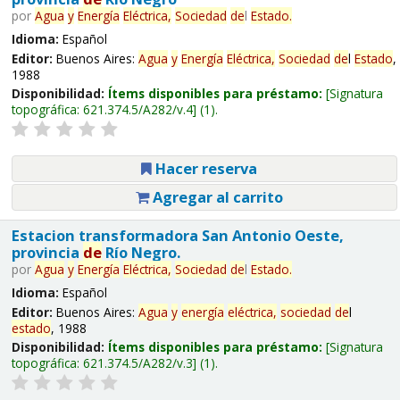
por
Agua
y
Energía
Eléctrica,
Sociedad
de
l
Estado
.
Idioma:
Español
Editor:
Buenos Aires:
Agua
y
Energía
Eléctrica,
Sociedad
de
l
Estado
,
1988
Disponibilidad:
Ítems disponibles para préstamo:
Signatura
topográfica:
621.374.5/A282/v.4
(1).
Hacer reserva
Agregar al carrito
Estacion transformadora San Antonio Oeste,
provincia
de
Río Negro.
por
Agua
y
Energía
Eléctrica,
Sociedad
de
l
Estado
.
Idioma:
Español
Editor:
Buenos Aires:
Agua
y
energía
eléctrica,
sociedad
de
l
estado
, 1988
Disponibilidad:
Ítems disponibles para préstamo:
Signatura
topográfica:
621.374.5/A282/v.3
(1).