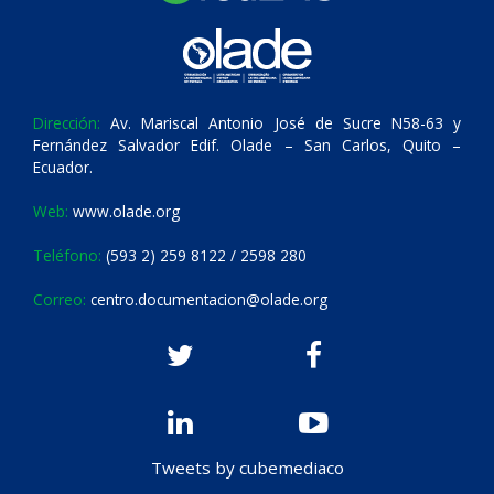
Dirección:
Av. Mariscal Antonio José de Sucre N58-63 y
Fernández Salvador Edif. Olade – San Carlos, Quito –
Ecuador.
Web:
www.olade.org
Teléfono:
(593 2) 259 8122 / 2598 280
Correo:
centro.documentacion@olade.org
Tweets by cubemediaco