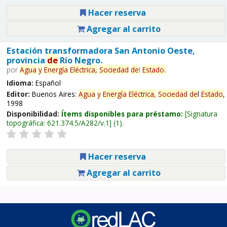
Hacer reserva
Agregar al carrito
Estación transformadora San Antonio Oeste,
provincia
de
Río Negro.
por
Agua
y
Energía
Eléctrica,
Sociedad
de
l
Estado
.
Idioma:
Español
Editor:
Buenos Aires:
Agua
y
Energía
Eléctrica,
Sociedad
de
l
Estado
,
1998
Disponibilidad:
Ítems disponibles para préstamo:
Signatura
topográfica:
621.374.5/A282/v.1
(1).
Hacer reserva
Agregar al carrito