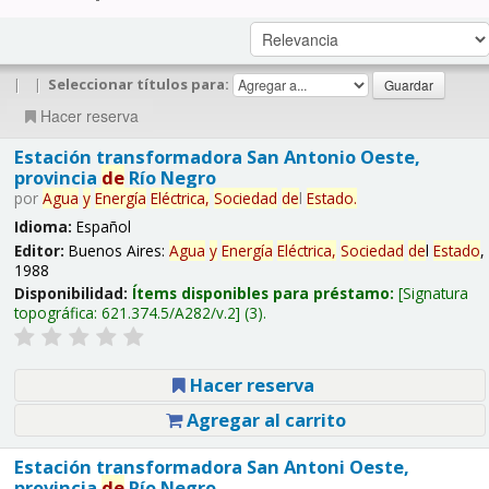
|
|
Seleccionar títulos para:
Hacer reserva
Estación transformadora San Antonio Oeste,
provincia
de
Río Negro
por
Agua
y
Energía
Eléctrica,
Sociedad
de
l
Estado
.
Idioma:
Español
Editor:
Buenos Aires:
Agua
y
Energía
Eléctrica,
Sociedad
de
l
Estado
,
1988
Disponibilidad:
Ítems disponibles para préstamo:
Signatura
topográfica:
621.374.5/A282/v.2
(3).
Hacer reserva
Agregar al carrito
Estación transformadora San Antoni Oeste,
provincia
de
Río Negro