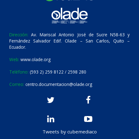
Dirección:
Av. Mariscal Antonio José de Sucre N58-63 y
Fernández Salvador Edif. Olade – San Carlos, Quito –
Ecuador.
Web:
www.olade.org
Teléfono:
(593 2) 259 8122 / 2598 280
Correo:
centro.documentacion@olade.org
Tweets by cubemediaco