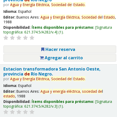
por
Agua
y
Energía
Eléctrica,
Sociedad
de
l
Estado
.
Idioma:
Español
Editor:
Buenos Aires:
Agua
y
Energía
Eléctrica,
Sociedad
de
l
Estado
,
1988
Disponibilidad:
Ítems disponibles para préstamo:
Signatura
topográfica:
621.374.5/A282/v.4
(1).
Hacer reserva
Agregar al carrito
Estacion transformadora San Antonio Oeste,
provincia
de
Río Negro.
por
Agua
y
Energía
Eléctrica,
Sociedad
de
l
Estado
.
Idioma:
Español
Editor:
Buenos Aires:
Agua
y
energía
eléctrica,
sociedad
de
l
estado
, 1988
Disponibilidad:
Ítems disponibles para préstamo:
Signatura
topográfica:
621.374.5/A282/v.3
(1).