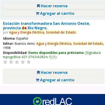
Hacer reserva
Agregar al carrito
Estación transformadora San Antonio Oeste,
provincia
de
Río Negro.
por
Agua
y
Energía
Eléctrica,
Sociedad
de
l
Estado
.
Idioma:
Español
Editor:
Buenos Aires:
Agua
y
Energía
Eléctrica,
Sociedad
de
l
Estado
,
1998
Disponibilidad:
Ítems disponibles para préstamo:
Signatura
topográfica:
621.374.5/A282/v.1
(1).
Hacer reserva
Agregar al carrito