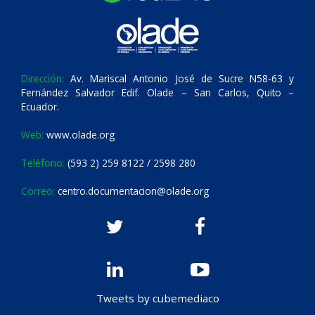
Dirección:
Av. Mariscal Antonio José de Sucre N58-63 y
Fernández Salvador Edif. Olade – San Carlos, Quito –
Ecuador.
Web:
www.olade.org
Teléfono:
(593 2) 259 8122 / 2598 280
Correo:
centro.documentacion@olade.org
Tweets by cubemediaco