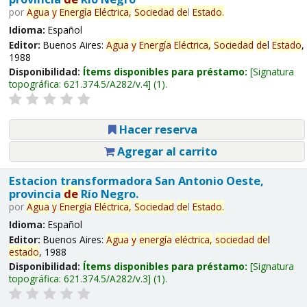
por
Agua
y
Energía
Eléctrica,
Sociedad
de
l
Estado
.
Idioma:
Español
Editor:
Buenos Aires:
Agua
y
Energía
Eléctrica,
Sociedad
de
l
Estado
,
1988
Disponibilidad:
Ítems disponibles para préstamo:
Signatura
topográfica:
621.374.5/A282/v.4
(1).
Hacer reserva
Agregar al carrito
Estacion transformadora San Antonio Oeste,
provincia
de
Río Negro.
por
Agua
y
Energía
Eléctrica,
Sociedad
de
l
Estado
.
Idioma:
Español
Editor:
Buenos Aires:
Agua
y
energía
eléctrica,
sociedad
de
l
estado
, 1988
Disponibilidad:
Ítems disponibles para préstamo:
Signatura
topográfica:
621.374.5/A282/v.3
(1).