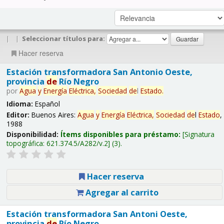
|
|
Seleccionar títulos para:
Hacer reserva
Estación transformadora San Antonio Oeste,
provincia
de
Río Negro
por
Agua
y
Energía
Eléctrica,
Sociedad
de
l
Estado
.
Idioma:
Español
Editor:
Buenos Aires:
Agua
y
Energía
Eléctrica,
Sociedad
de
l
Estado
,
1988
Disponibilidad:
Ítems disponibles para préstamo:
Signatura
topográfica:
621.374.5/A282/v.2
(3).
Hacer reserva
Agregar al carrito
Estación transformadora San Antoni Oeste,
provincia
de
Río Negro