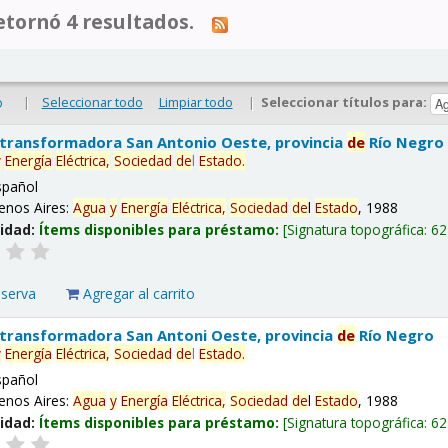
tornó 4 resultados.
|
Seleccionar todo
Limpiar todo
|
Seleccionar títulos para:
o
 transformadora San Antonio Oeste, provincia
de
Río Negro
y
Energía
Eléctrica,
Sociedad
de
l
Estado
.
spañol
enos Aires:
Agua
y
Energía
Eléctrica,
Sociedad
de
l
Estado
, 1988
lidad:
Ítems disponibles para préstamo:
Signatura topográfica:
62
eserva
Agregar al carrito
 transformadora San Antoni Oeste, provincia
de
Río Negro
y
Energía
Eléctrica,
Sociedad
de
l
Estado
.
spañol
enos Aires:
Agua
y
Energía
Eléctrica,
Sociedad
de
l
Estado
, 1988
lidad:
Ítems disponibles para préstamo:
Signatura topográfica:
62