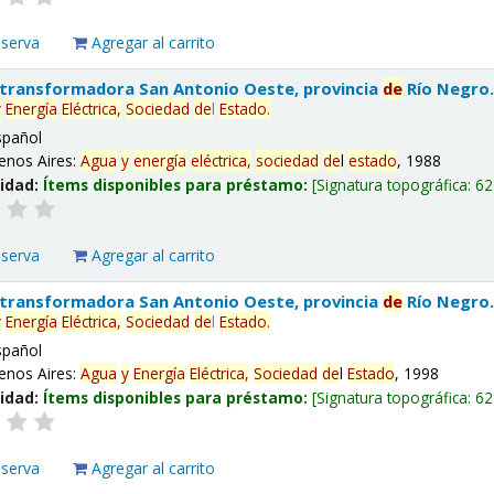
eserva
Agregar al carrito
 transformadora San Antonio Oeste, provincia
de
Río Negro
y
Energía
Eléctrica,
Sociedad
de
l
Estado
.
spañol
enos Aires:
Agua
y
energía
eléctrica,
sociedad
de
l
estado
, 1988
lidad:
Ítems disponibles para préstamo:
Signatura topográfica:
62
eserva
Agregar al carrito
 transformadora San Antonio Oeste, provincia
de
Río Negro
y
Energía
Eléctrica,
Sociedad
de
l
Estado
.
spañol
enos Aires:
Agua
y
Energía
Eléctrica,
Sociedad
de
l
Estado
, 1998
lidad:
Ítems disponibles para préstamo:
Signatura topográfica:
62
eserva
Agregar al carrito