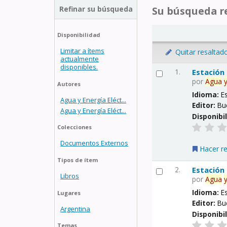
Refinar su búsqueda
Su búsqueda re
Disponibilidad
Limitar a ítems
Quitar resaltad
actualmente
disponibles.
1.
Estación
por
Agua
Autores
Idioma:
E
Agua y Energía Eléct...
Editor:
Bu
Agua y Energía Eléct...
Disponibi
Colecciones
Documentos Externos
Hacer r
Tipos de ítem
2.
Estación
Libros
por
Agua
Idioma:
E
Lugares
Editor:
Bu
Argentina
Disponibi
Temas