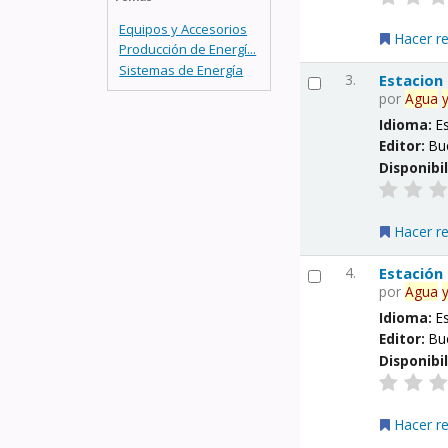
Equipos y Accesorios
Hacer r
Producción de Energí...
Sistemas de Energía
3.
Estacion
por
Agua
Idioma:
E
Editor:
Bu
Disponibi
Hacer r
4.
Estación
por
Agua
Idioma:
E
Editor:
Bu
Disponibi
Hacer r