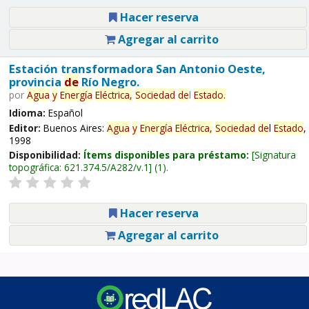
Hacer reserva
Agregar al carrito
Estación transformadora San Antonio Oeste,
provincia
de
Río Negro.
por
Agua
y
Energía
Eléctrica,
Sociedad
de
l
Estado
.
Idioma:
Español
Editor:
Buenos Aires:
Agua
y
Energía
Eléctrica,
Sociedad
de
l
Estado
,
1998
Disponibilidad:
Ítems disponibles para préstamo:
Signatura
topográfica:
621.374.5/A282/v.1
(1).
Hacer reserva
Agregar al carrito