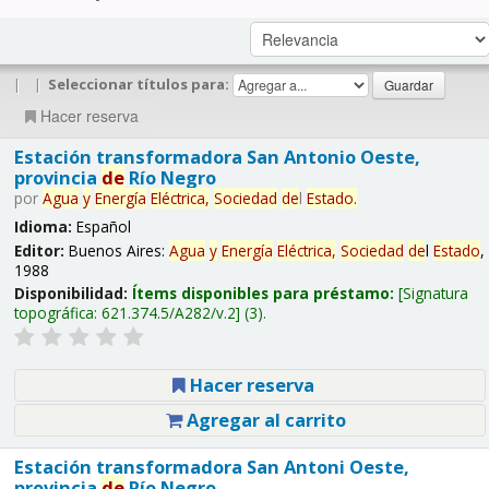
|
|
Seleccionar títulos para:
Hacer reserva
Estación transformadora San Antonio Oeste,
provincia
de
Río Negro
por
Agua
y
Energía
Eléctrica,
Sociedad
de
l
Estado
.
Idioma:
Español
Editor:
Buenos Aires:
Agua
y
Energía
Eléctrica,
Sociedad
de
l
Estado
,
1988
Disponibilidad:
Ítems disponibles para préstamo:
Signatura
topográfica:
621.374.5/A282/v.2
(3).
Hacer reserva
Agregar al carrito
Estación transformadora San Antoni Oeste,
provincia
de
Río Negro