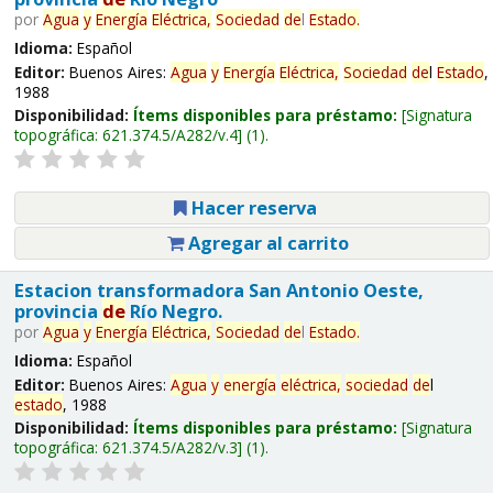
por
Agua
y
Energía
Eléctrica,
Sociedad
de
l
Estado
.
Idioma:
Español
Editor:
Buenos Aires:
Agua
y
Energía
Eléctrica,
Sociedad
de
l
Estado
,
1988
Disponibilidad:
Ítems disponibles para préstamo:
Signatura
topográfica:
621.374.5/A282/v.4
(1).
Hacer reserva
Agregar al carrito
Estacion transformadora San Antonio Oeste,
provincia
de
Río Negro.
por
Agua
y
Energía
Eléctrica,
Sociedad
de
l
Estado
.
Idioma:
Español
Editor:
Buenos Aires:
Agua
y
energía
eléctrica,
sociedad
de
l
estado
, 1988
Disponibilidad:
Ítems disponibles para préstamo:
Signatura
topográfica:
621.374.5/A282/v.3
(1).