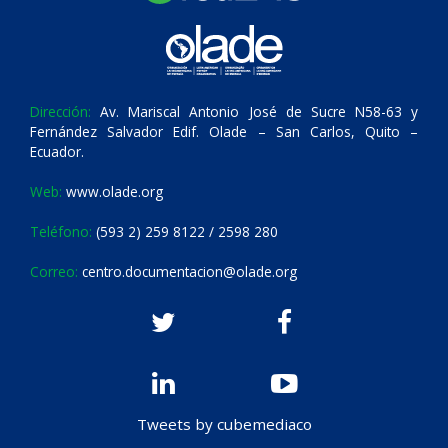
Dirección:
Av. Mariscal Antonio José de Sucre N58-63 y
Fernández Salvador Edif. Olade – San Carlos, Quito –
Ecuador.
Web:
www.olade.org
Teléfono:
(593 2) 259 8122 / 2598 280
Correo:
centro.documentacion@olade.org
Tweets by cubemediaco