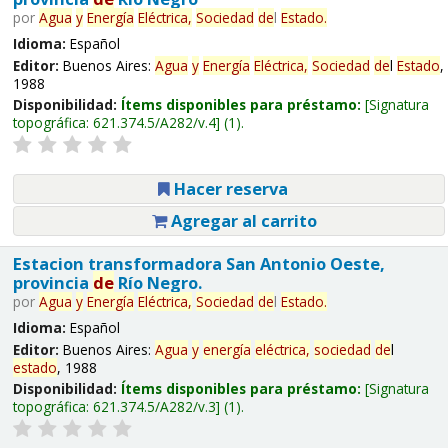
por
Agua
y
Energía
Eléctrica,
Sociedad
de
l
Estado
.
Idioma:
Español
Editor:
Buenos Aires:
Agua
y
Energía
Eléctrica,
Sociedad
de
l
Estado
,
1988
Disponibilidad:
Ítems disponibles para préstamo:
Signatura
topográfica:
621.374.5/A282/v.4
(1).
Hacer reserva
Agregar al carrito
Estacion transformadora San Antonio Oeste,
provincia
de
Río Negro.
por
Agua
y
Energía
Eléctrica,
Sociedad
de
l
Estado
.
Idioma:
Español
Editor:
Buenos Aires:
Agua
y
energía
eléctrica,
sociedad
de
l
estado
, 1988
Disponibilidad:
Ítems disponibles para préstamo:
Signatura
topográfica:
621.374.5/A282/v.3
(1).