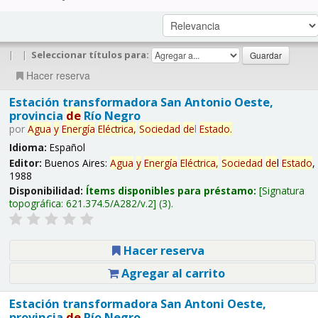
|
|
Seleccionar títulos para:
Hacer reserva
Estación transformadora San Antonio Oeste,
provincia
de
Río Negro
por
Agua
y
Energía
Eléctrica,
Sociedad
de
l
Estado
.
Idioma:
Español
Editor:
Buenos Aires:
Agua
y
Energía
Eléctrica,
Sociedad
de
l
Estado
,
1988
Disponibilidad:
Ítems disponibles para préstamo:
Signatura
topográfica:
621.374.5/A282/v.2
(3).
Hacer reserva
Agregar al carrito
Estación transformadora San Antoni Oeste,
provincia
de
Río Negro