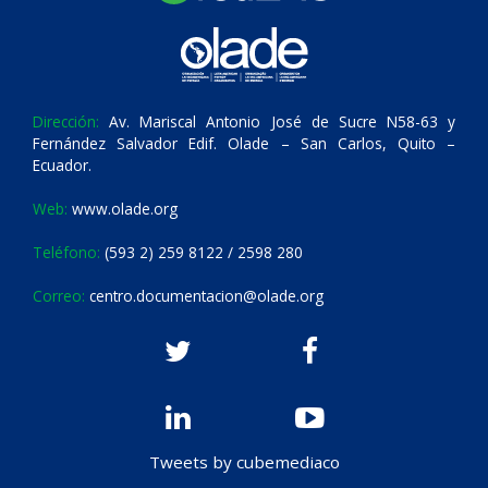
Dirección:
Av. Mariscal Antonio José de Sucre N58-63 y
Fernández Salvador Edif. Olade – San Carlos, Quito –
Ecuador.
Web:
www.olade.org
Teléfono:
(593 2) 259 8122 / 2598 280
Correo:
centro.documentacion@olade.org
Tweets by cubemediaco