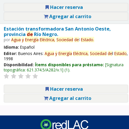
Hacer reserva
Agregar al carrito
Estación transformadora San Antonio Oeste,
provincia
de
Río Negro.
por
Agua
y
Energía
Eléctrica,
Sociedad
de
l
Estado
.
Idioma:
Español
Editor:
Buenos Aires:
Agua
y
Energía
Eléctrica,
Sociedad
de
l
Estado
,
1998
Disponibilidad:
Ítems disponibles para préstamo:
Signatura
topográfica:
621.374.5/A282/v.1
(1).
Hacer reserva
Agregar al carrito