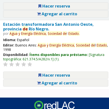
Hacer reserva
Agregar al carrito
Estación transformadora San Antonio Oeste,
provincia
de
Río Negro.
por
Agua
y
Energía
Eléctrica,
Sociedad
de
l
Estado
.
Idioma:
Español
Editor:
Buenos Aires:
Agua
y
Energía
Eléctrica,
Sociedad
de
l
Estado
,
1998
Disponibilidad:
Ítems disponibles para préstamo:
Signatura
topográfica:
621.374.5/A282/v.1
(1).
Hacer reserva
Agregar al carrito