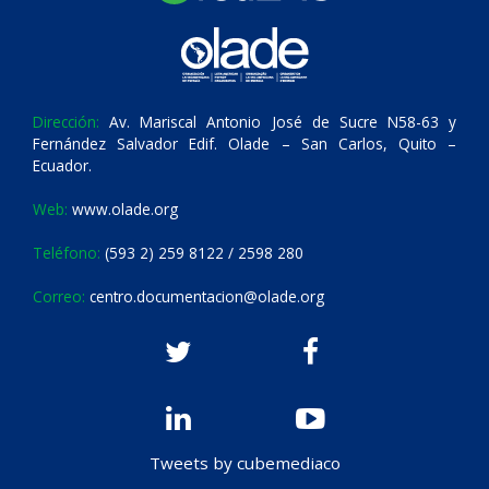
Dirección:
Av. Mariscal Antonio José de Sucre N58-63 y
Fernández Salvador Edif. Olade – San Carlos, Quito –
Ecuador.
Web:
www.olade.org
Teléfono:
(593 2) 259 8122 / 2598 280
Correo:
centro.documentacion@olade.org
Tweets by cubemediaco