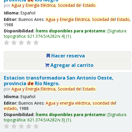
por
Agua
y
Energía
Eléctrica,
Sociedad
de
l
Estado
.
Idioma:
Español
Editor:
Buenos Aires:
Agua
y
Energía
Eléctrica,
Sociedad
de
l
Estado
,
1988
Disponibilidad:
Ítems disponibles para préstamo:
Signatura
topográfica:
621.374.5/A282/v.4
(1).
Hacer reserva
Agregar al carrito
Estacion transformadora San Antonio Oeste,
provincia
de
Río Negro.
por
Agua
y
Energía
Eléctrica,
Sociedad
de
l
Estado
.
Idioma:
Español
Editor:
Buenos Aires:
Agua
y
energía
eléctrica,
sociedad
de
l
estado
, 1988
Disponibilidad:
Ítems disponibles para préstamo:
Signatura
topográfica:
621.374.5/A282/v.3
(1).