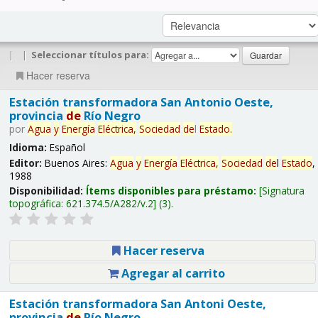
|
|
Seleccionar títulos para:
Hacer reserva
Estación transformadora San Antonio Oeste,
provincia
de
Río Negro
por
Agua
y
Energía
Eléctrica,
Sociedad
de
l
Estado
.
Idioma:
Español
Editor:
Buenos Aires:
Agua
y
Energía
Eléctrica,
Sociedad
de
l
Estado
,
1988
Disponibilidad:
Ítems disponibles para préstamo:
Signatura
topográfica:
621.374.5/A282/v.2
(3).
Hacer reserva
Agregar al carrito
Estación transformadora San Antoni Oeste,
provincia
de
Río Negro