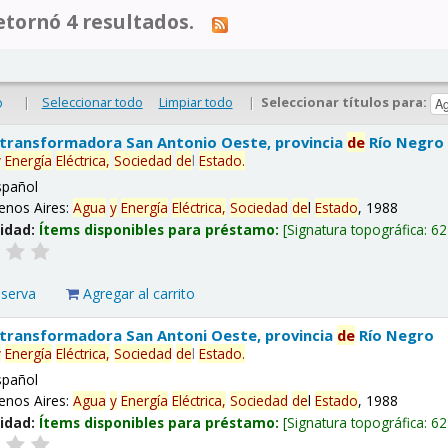
tornó 4 resultados.
|
Seleccionar todo
Limpiar todo
|
Seleccionar títulos para:
o
 transformadora San Antonio Oeste, provincia
de
Río Negro
y
Energía
Eléctrica,
Sociedad
de
l
Estado
.
spañol
enos Aires:
Agua
y
Energía
Eléctrica,
Sociedad
de
l
Estado
, 1988
lidad:
Ítems disponibles para préstamo:
Signatura topográfica:
62
eserva
Agregar al carrito
 transformadora San Antoni Oeste, provincia
de
Río Negro
y
Energía
Eléctrica,
Sociedad
de
l
Estado
.
spañol
enos Aires:
Agua
y
Energía
Eléctrica,
Sociedad
de
l
Estado
, 1988
lidad:
Ítems disponibles para préstamo:
Signatura topográfica:
62