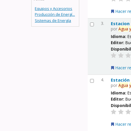
Equipos y Accesorios
Hacer r
Producción de Energí...
Sistemas de Energía
3.
Estacion
por
Agua
Idioma:
E
Editor:
Bu
Disponibi
Hacer r
4.
Estación
por
Agua
Idioma:
E
Editor:
Bu
Disponibi
Hacer r