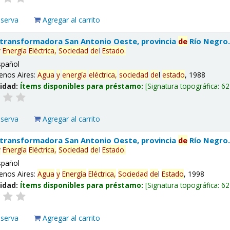
eserva
Agregar al carrito
 transformadora San Antonio Oeste, provincia
de
Río Negro
y
Energía
Eléctrica,
Sociedad
de
l
Estado
.
spañol
enos Aires:
Agua
y
energía
eléctrica,
sociedad
de
l
estado
, 1988
lidad:
Ítems disponibles para préstamo:
Signatura topográfica:
62
eserva
Agregar al carrito
 transformadora San Antonio Oeste, provincia
de
Río Negro
y
Energía
Eléctrica,
Sociedad
de
l
Estado
.
spañol
enos Aires:
Agua
y
Energía
Eléctrica,
Sociedad
de
l
Estado
, 1998
lidad:
Ítems disponibles para préstamo:
Signatura topográfica:
62
eserva
Agregar al carrito