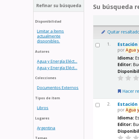
Refinar su búsqueda
Su búsqueda re
Disponibilidad
Limitar a ítems
Quitar resaltad
actualmente
disponibles.
1.
Estación
por
Agua
Autores
Idioma:
E
Agua y Energía Eléct...
Editor:
Bu
Agua y Energía Eléct...
Disponibi
Colecciones
Documentos Externos
Hacer r
Tipos de ítem
2.
Estación
Libros
por
Agua
Idioma:
E
Lugares
Editor:
Bu
Argentina
Disponibi
Temas