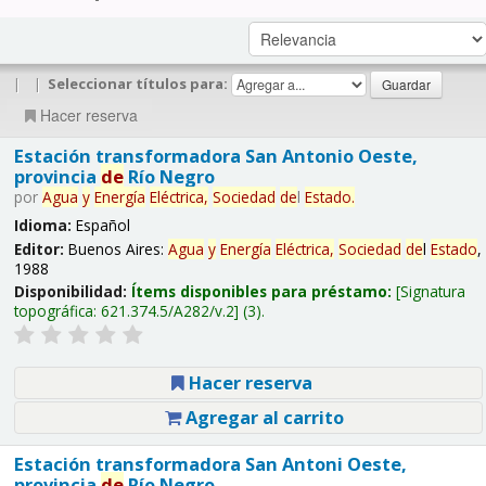
|
|
Seleccionar títulos para:
Hacer reserva
Estación transformadora San Antonio Oeste,
provincia
de
Río Negro
por
Agua
y
Energía
Eléctrica,
Sociedad
de
l
Estado
.
Idioma:
Español
Editor:
Buenos Aires:
Agua
y
Energía
Eléctrica,
Sociedad
de
l
Estado
,
1988
Disponibilidad:
Ítems disponibles para préstamo:
Signatura
topográfica:
621.374.5/A282/v.2
(3).
Hacer reserva
Agregar al carrito
Estación transformadora San Antoni Oeste,
provincia
de
Río Negro