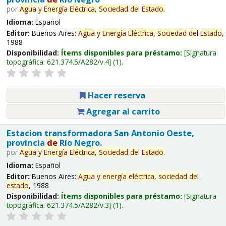
por
Agua
y
Energía
Eléctrica,
Sociedad
de
l
Estado
.
Idioma:
Español
Editor:
Buenos Aires:
Agua
y
Energía
Eléctrica,
Sociedad
de
l
Estado
,
1988
Disponibilidad:
Ítems disponibles para préstamo:
Signatura
topográfica:
621.374.5/A282/v.4
(1).
Hacer reserva
Agregar al carrito
Estacion transformadora San Antonio Oeste,
provincia
de
Río Negro.
por
Agua
y
Energía
Eléctrica,
Sociedad
de
l
Estado
.
Idioma:
Español
Editor:
Buenos Aires:
Agua
y
energía
eléctrica,
sociedad
de
l
estado
, 1988
Disponibilidad:
Ítems disponibles para préstamo:
Signatura
topográfica:
621.374.5/A282/v.3
(1).