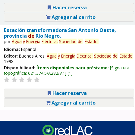
Hacer reserva
Agregar al carrito
Estación transformadora San Antonio Oeste,
provincia
de
Río Negro.
por
Agua
y
Energía
Eléctrica,
Sociedad
de
l
Estado
.
Idioma:
Español
Editor:
Buenos Aires:
Agua
y
Energía
Eléctrica,
Sociedad
de
l
Estado
,
1998
Disponibilidad:
Ítems disponibles para préstamo:
Signatura
topográfica:
621.374.5/A282/v.1
(1).
Hacer reserva
Agregar al carrito