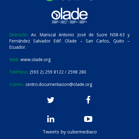
Dirección:
Av. Mariscal Antonio José de Sucre N58-63 y
Fernández Salvador Edif. Olade – San Carlos, Quito –
Ecuador.
Web:
www.olade.org
Teléfono:
(593 2) 259 8122 / 2598 280
Correo:
centro.documentacion@olade.org
Tweets by cubemediaco