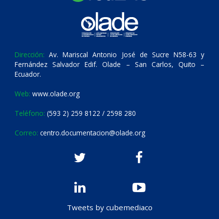
Dirección:
Av. Mariscal Antonio José de Sucre N58-63 y
Fernández Salvador Edif. Olade – San Carlos, Quito –
Ecuador.
Web:
www.olade.org
Teléfono:
(593 2) 259 8122 / 2598 280
Correo:
centro.documentacion@olade.org
Tweets by cubemediaco