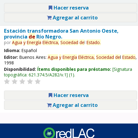
Hacer reserva
Agregar al carrito
Estación transformadora San Antonio Oeste,
provincia
de
Río Negro.
por
Agua
y
Energía
Eléctrica,
Sociedad
de
l
Estado
.
Idioma:
Español
Editor:
Buenos Aires:
Agua
y
Energía
Eléctrica,
Sociedad
de
l
Estado
,
1998
Disponibilidad:
Ítems disponibles para préstamo:
Signatura
topográfica:
621.374.5/A282/v.1
(1).
Hacer reserva
Agregar al carrito