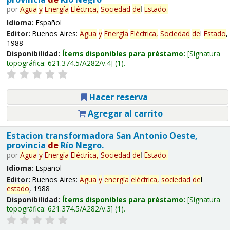
por
Agua
y
Energía
Eléctrica,
Sociedad
de
l
Estado
.
Idioma:
Español
Editor:
Buenos Aires:
Agua
y
Energía
Eléctrica,
Sociedad
de
l
Estado
,
1988
Disponibilidad:
Ítems disponibles para préstamo:
Signatura
topográfica:
621.374.5/A282/v.4
(1).
Hacer reserva
Agregar al carrito
Estacion transformadora San Antonio Oeste,
provincia
de
Río Negro.
por
Agua
y
Energía
Eléctrica,
Sociedad
de
l
Estado
.
Idioma:
Español
Editor:
Buenos Aires:
Agua
y
energía
eléctrica,
sociedad
de
l
estado
, 1988
Disponibilidad:
Ítems disponibles para préstamo:
Signatura
topográfica:
621.374.5/A282/v.3
(1).