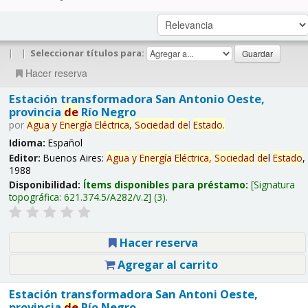
|
|
Seleccionar títulos para:
Hacer reserva
Estación transformadora San Antonio Oeste,
provincia
de
Río Negro
por
Agua
y
Energía
Eléctrica,
Sociedad
de
l
Estado
.
Idioma:
Español
Editor:
Buenos Aires:
Agua
y
Energía
Eléctrica,
Sociedad
de
l
Estado
,
1988
Disponibilidad:
Ítems disponibles para préstamo:
Signatura
topográfica:
621.374.5/A282/v.2
(3).
Hacer reserva
Agregar al carrito
Estación transformadora San Antoni Oeste,
provincia
de
Río Negro