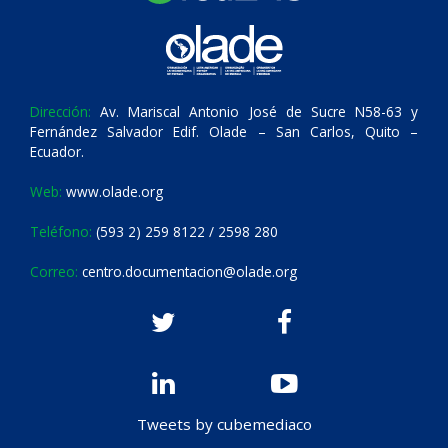
Dirección:
Av. Mariscal Antonio José de Sucre N58-63 y
Fernández Salvador Edif. Olade – San Carlos, Quito –
Ecuador.
Web:
www.olade.org
Teléfono:
(593 2) 259 8122 / 2598 280
Correo:
centro.documentacion@olade.org
Tweets by cubemediaco