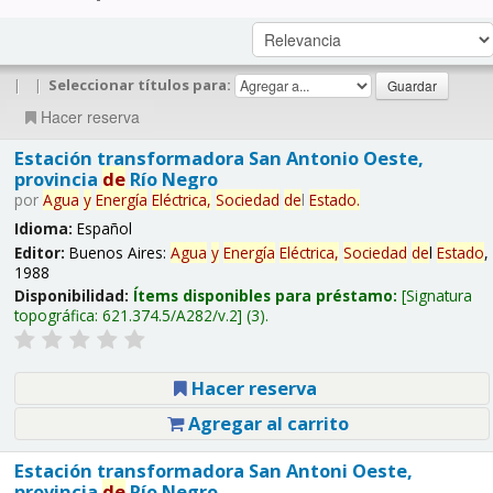
|
|
Seleccionar títulos para:
Hacer reserva
Estación transformadora San Antonio Oeste,
provincia
de
Río Negro
por
Agua
y
Energía
Eléctrica,
Sociedad
de
l
Estado
.
Idioma:
Español
Editor:
Buenos Aires:
Agua
y
Energía
Eléctrica,
Sociedad
de
l
Estado
,
1988
Disponibilidad:
Ítems disponibles para préstamo:
Signatura
topográfica:
621.374.5/A282/v.2
(3).
Hacer reserva
Agregar al carrito
Estación transformadora San Antoni Oeste,
provincia
de
Río Negro