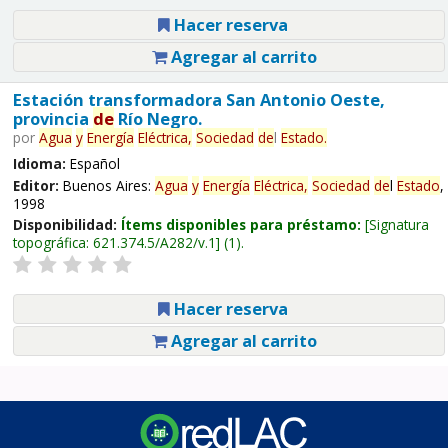
Hacer reserva
Agregar al carrito
Estación transformadora San Antonio Oeste,
provincia
de
Río Negro.
por
Agua
y
Energía
Eléctrica,
Sociedad
de
l
Estado
.
Idioma:
Español
Editor:
Buenos Aires:
Agua
y
Energía
Eléctrica,
Sociedad
de
l
Estado
,
1998
Disponibilidad:
Ítems disponibles para préstamo:
Signatura
topográfica:
621.374.5/A282/v.1
(1).
Hacer reserva
Agregar al carrito