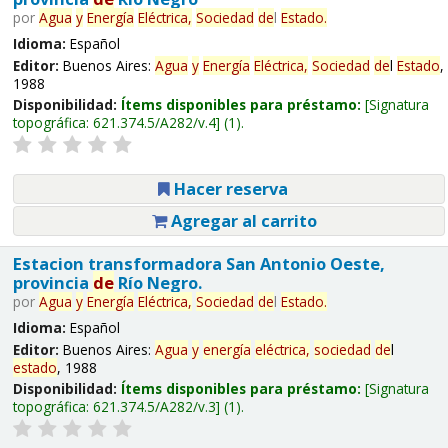
por
Agua
y
Energía
Eléctrica,
Sociedad
de
l
Estado
.
Idioma:
Español
Editor:
Buenos Aires:
Agua
y
Energía
Eléctrica,
Sociedad
de
l
Estado
,
1988
Disponibilidad:
Ítems disponibles para préstamo:
Signatura
topográfica:
621.374.5/A282/v.4
(1).
Hacer reserva
Agregar al carrito
Estacion transformadora San Antonio Oeste,
provincia
de
Río Negro.
por
Agua
y
Energía
Eléctrica,
Sociedad
de
l
Estado
.
Idioma:
Español
Editor:
Buenos Aires:
Agua
y
energía
eléctrica,
sociedad
de
l
estado
, 1988
Disponibilidad:
Ítems disponibles para préstamo:
Signatura
topográfica:
621.374.5/A282/v.3
(1).