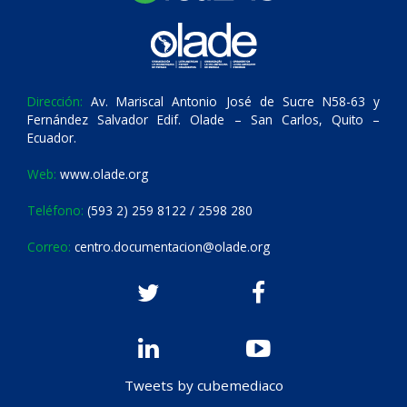
Dirección:
Av. Mariscal Antonio José de Sucre N58-63 y
Fernández Salvador Edif. Olade – San Carlos, Quito –
Ecuador.
Web:
www.olade.org
Teléfono:
(593 2) 259 8122 / 2598 280
Correo:
centro.documentacion@olade.org
Tweets by cubemediaco