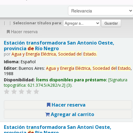
|
|
Seleccionar títulos para:
Hacer reserva
Estación transformadora San Antonio Oeste,
provincia
de
Río Negro
por
Agua
y
Energía
Eléctrica,
Sociedad
de
l
Estado
.
Idioma:
Español
Editor:
Buenos Aires:
Agua
y
Energía
Eléctrica,
Sociedad
de
l
Estado
,
1988
Disponibilidad:
Ítems disponibles para préstamo:
Signatura
topográfica:
621.374.5/A282/v.2
(3).
Hacer reserva
Agregar al carrito
Estación transformadora San Antoni Oeste,
provincia
de
Río Negro