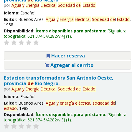
por
Agua
y
Energía
Eléctrica,
Sociedad
de
l
Estado
.
Idioma:
Español
Editor:
Buenos Aires:
Agua
y
Energía
Eléctrica,
Sociedad
de
l
Estado
,
1988
Disponibilidad:
Ítems disponibles para préstamo:
Signatura
topográfica:
621.374.5/A282/v.4
(1).
Hacer reserva
Agregar al carrito
Estacion transformadora San Antonio Oeste,
provincia
de
Río Negro.
por
Agua
y
Energía
Eléctrica,
Sociedad
de
l
Estado
.
Idioma:
Español
Editor:
Buenos Aires:
Agua
y
energía
eléctrica,
sociedad
de
l
estado
, 1988
Disponibilidad:
Ítems disponibles para préstamo:
Signatura
topográfica:
621.374.5/A282/v.3
(1).