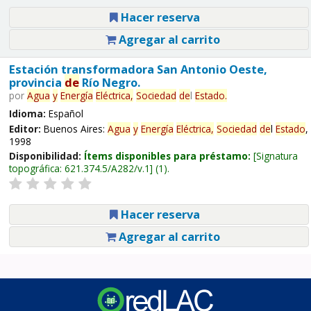
Hacer reserva
Agregar al carrito
Estación transformadora San Antonio Oeste,
provincia
de
Río Negro.
por
Agua
y
Energía
Eléctrica,
Sociedad
de
l
Estado
.
Idioma:
Español
Editor:
Buenos Aires:
Agua
y
Energía
Eléctrica,
Sociedad
de
l
Estado
,
1998
Disponibilidad:
Ítems disponibles para préstamo:
Signatura
topográfica:
621.374.5/A282/v.1
(1).
Hacer reserva
Agregar al carrito