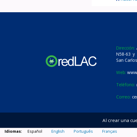
Dirección:
A
N58-63 y 
San Carlos
Web:
www.
Teléfono:
Correo:
ce
Al crear una cu
Idiomas:
Español
English
Português
Français