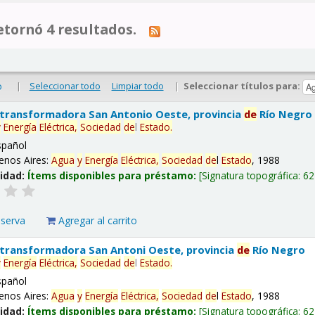
tornó 4 resultados.
|
Seleccionar todo
Limpiar todo
|
Seleccionar títulos para:
o
 transformadora San Antonio Oeste, provincia
de
Río Negro
y
Energía
Eléctrica,
Sociedad
de
l
Estado
.
spañol
enos Aires:
Agua
y
Energía
Eléctrica,
Sociedad
de
l
Estado
, 1988
lidad:
Ítems disponibles para préstamo:
Signatura topográfica:
62
eserva
Agregar al carrito
 transformadora San Antoni Oeste, provincia
de
Río Negro
y
Energía
Eléctrica,
Sociedad
de
l
Estado
.
spañol
enos Aires:
Agua
y
Energía
Eléctrica,
Sociedad
de
l
Estado
, 1988
lidad:
Ítems disponibles para préstamo:
Signatura topográfica:
62