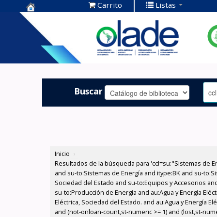
Carrito
Listas
Centro de
Documentación
OLADE -
Buscar
Inicio
›
Resultados de la búsqueda para 'ccl=su:"Sistemas de E
and su-to:Sistemas de Energía and itype:BK and su-to:Si
Sociedad del Estado and su-to:Equipos y Accesorios and
su-to:Producción de Energía and au:Agua y Energía Eléct
Eléctrica, Sociedad del Estado. and au:Agua y Energía El
and (not-onloan-count,st-numeric >= 1) and (lost,st-numer