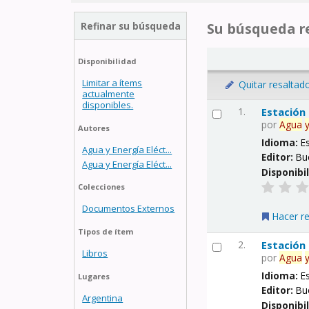
Refinar su búsqueda
Su búsqueda re
Disponibilidad
Limitar a ítems
Quitar resaltad
actualmente
disponibles.
1.
Estación
por
Agua
Autores
Idioma:
E
Agua y Energía Eléct...
Editor:
Bu
Agua y Energía Eléct...
Disponibi
Colecciones
Documentos Externos
Hacer r
Tipos de ítem
2.
Estación
Libros
por
Agua
Idioma:
E
Lugares
Editor:
Bu
Argentina
Disponibi