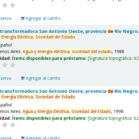
eserva
Agregar al carrito
 transformadora San Antonio Oeste, provincia
de
Río Negro
y
Energía
Eléctrica,
Sociedad
de
l
Estado
.
spañol
enos Aires:
Agua
y
energía
eléctrica,
sociedad
de
l
estado
, 1988
lidad:
Ítems disponibles para préstamo:
Signatura topográfica:
62
eserva
Agregar al carrito
 transformadora San Antonio Oeste, provincia
de
Río Negro
y
Energía
Eléctrica,
Sociedad
de
l
Estado
.
spañol
enos Aires:
Agua
y
Energía
Eléctrica,
Sociedad
de
l
Estado
, 1998
lidad:
Ítems disponibles para préstamo:
Signatura topográfica:
62
eserva
Agregar al carrito