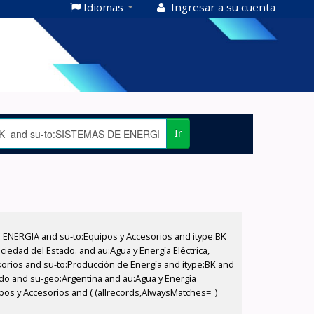
Idiomas
Ingresar a su cuenta
Ir
E ENERGIA and su-to:Equipos y Accesorios and itype:BK
iedad del Estado. and au:Agua y Energía Eléctrica,
sorios and su-to:Producción de Energía and itype:BK and
tado and su-geo:Argentina and au:Agua y Energía
pos y Accesorios and ( (allrecords,AlwaysMatches='')