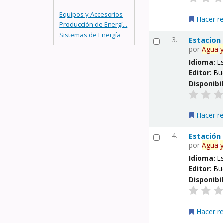
Equipos y Accesorios
Hacer r
Producción de Energí...
Sistemas de Energía
3.
Estacion
por
Agua
Idioma:
E
Editor:
Bu
Disponibi
Hacer r
4.
Estación
por
Agua
Idioma:
E
Editor:
Bu
Disponibi
Hacer r