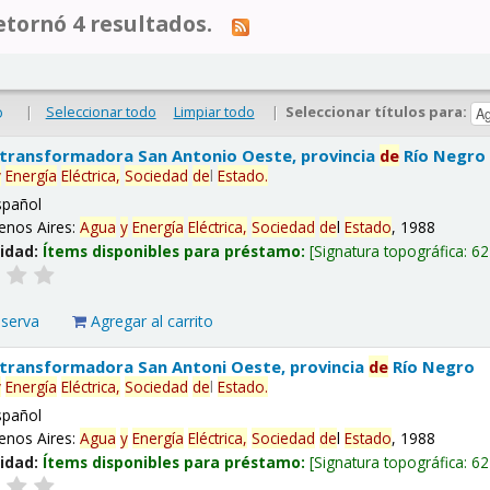
tornó 4 resultados.
|
Seleccionar todo
Limpiar todo
|
Seleccionar títulos para:
o
 transformadora San Antonio Oeste, provincia
de
Río Negro
y
Energía
Eléctrica,
Sociedad
de
l
Estado
.
spañol
enos Aires:
Agua
y
Energía
Eléctrica,
Sociedad
de
l
Estado
, 1988
lidad:
Ítems disponibles para préstamo:
Signatura topográfica:
62
eserva
Agregar al carrito
 transformadora San Antoni Oeste, provincia
de
Río Negro
y
Energía
Eléctrica,
Sociedad
de
l
Estado
.
spañol
enos Aires:
Agua
y
Energía
Eléctrica,
Sociedad
de
l
Estado
, 1988
lidad:
Ítems disponibles para préstamo:
Signatura topográfica:
62