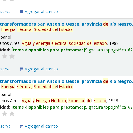
eserva
Agregar al carrito
 transformadora San Antonio Oeste, provincia
de
Río Negro
y
Energía
Eléctrica,
Sociedad
de
l
Estado
.
spañol
enos Aires:
Agua
y
energía
eléctrica,
sociedad
de
l
estado
, 1988
lidad:
Ítems disponibles para préstamo:
Signatura topográfica:
62
eserva
Agregar al carrito
 transformadora San Antonio Oeste, provincia
de
Río Negro
y
Energía
Eléctrica,
Sociedad
de
l
Estado
.
spañol
enos Aires:
Agua
y
Energía
Eléctrica,
Sociedad
de
l
Estado
, 1998
lidad:
Ítems disponibles para préstamo:
Signatura topográfica:
62
eserva
Agregar al carrito