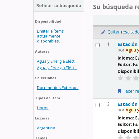
Refinar su búsqueda
Su búsqueda re
Disponibilidad
Limitar a ítems
Quitar resaltad
actualmente
disponibles.
1.
Estación
por
Agua
Autores
Idioma:
E
Agua y Energía Eléct...
Editor:
Bu
Agua y Energía Eléct...
Disponibi
Colecciones
Documentos Externos
Hacer r
Tipos de ítem
2.
Estación
Libros
por
Agua
Idioma:
E
Lugares
Editor:
Bu
Argentina
Disponibi
Temas