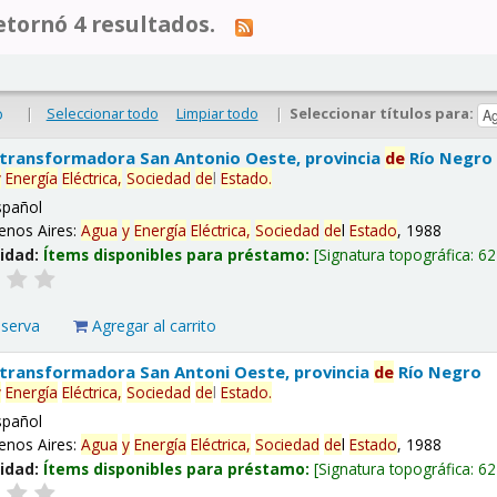
tornó 4 resultados.
|
Seleccionar todo
Limpiar todo
|
Seleccionar títulos para:
o
 transformadora San Antonio Oeste, provincia
de
Río Negro
y
Energía
Eléctrica,
Sociedad
de
l
Estado
.
spañol
enos Aires:
Agua
y
Energía
Eléctrica,
Sociedad
de
l
Estado
, 1988
lidad:
Ítems disponibles para préstamo:
Signatura topográfica:
62
eserva
Agregar al carrito
 transformadora San Antoni Oeste, provincia
de
Río Negro
y
Energía
Eléctrica,
Sociedad
de
l
Estado
.
spañol
enos Aires:
Agua
y
Energía
Eléctrica,
Sociedad
de
l
Estado
, 1988
lidad:
Ítems disponibles para préstamo:
Signatura topográfica:
62