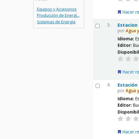
Equipos y Accesorios
Hacer r
Producción de Energí...
Sistemas de Energía
3.
Estacion
por
Agua
Idioma:
E
Editor:
Bu
Disponibi
Hacer r
4.
Estación
por
Agua
Idioma:
E
Editor:
Bu
Disponibi
Hacer r