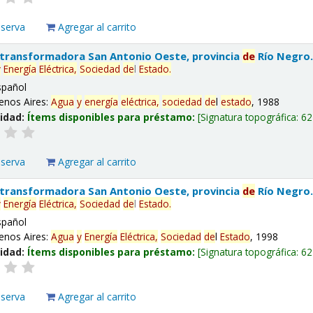
eserva
Agregar al carrito
 transformadora San Antonio Oeste, provincia
de
Río Negro
y
Energía
Eléctrica,
Sociedad
de
l
Estado
.
spañol
enos Aires:
Agua
y
energía
eléctrica,
sociedad
de
l
estado
, 1988
lidad:
Ítems disponibles para préstamo:
Signatura topográfica:
62
eserva
Agregar al carrito
 transformadora San Antonio Oeste, provincia
de
Río Negro
y
Energía
Eléctrica,
Sociedad
de
l
Estado
.
spañol
enos Aires:
Agua
y
Energía
Eléctrica,
Sociedad
de
l
Estado
, 1998
lidad:
Ítems disponibles para préstamo:
Signatura topográfica:
62
eserva
Agregar al carrito