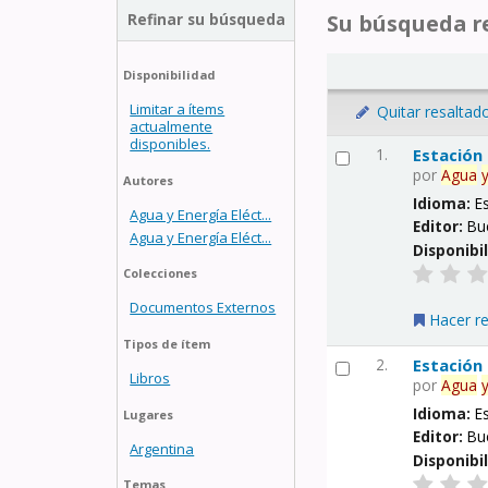
Refinar su búsqueda
Su búsqueda re
Disponibilidad
Limitar a ítems
Quitar resaltad
actualmente
disponibles.
1.
Estación
por
Agua
Autores
Idioma:
E
Agua y Energía Eléct...
Editor:
Bu
Agua y Energía Eléct...
Disponibi
Colecciones
Documentos Externos
Hacer r
Tipos de ítem
2.
Estación
Libros
por
Agua
Idioma:
E
Lugares
Editor:
Bu
Argentina
Disponibi
Temas