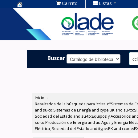
Carrito
Listas
Centro de
Documentación
OLADE -
Buscar
Inicio
›
Resultados de la búsqueda para 'ccl=su:"Sistemas de E
and su-to:Sistemas de Energía and itype:BK and su-to:Si
Sociedad del Estado and su-to:Equipos y Accesorios and
su-to:Producción de Energía and au:Agua y Energía Eléct
Eléctrica, Sociedad del Estado and itype:BK and ccode:E