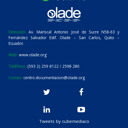
Dirección:
Av. Mariscal Antonio José de Sucre N58-63 y
Fernández Salvador Edif. Olade – San Carlos, Quito –
Ecuador.
Web:
www.olade.org
Teléfono:
(593 2) 259 8122 / 2598 280
Correo:
centro.documentacion@olade.org
Tweets by cubemediaco