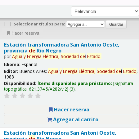
|
|
Seleccionar títulos para:
Hacer reserva
Estación transformadora San Antonio Oeste,
provincia
de
Río Negro
por
Agua
y
Energía
Eléctrica,
Sociedad
de
l
Estado
.
Idioma:
Español
Editor:
Buenos Aires:
Agua
y
Energía
Eléctrica,
Sociedad
de
l
Estado
,
1988
Disponibilidad:
Ítems disponibles para préstamo:
Signatura
topográfica:
621.374.5/A282/v.2
(3).
Hacer reserva
Agregar al carrito
Estación transformadora San Antoni Oeste,
provincia
de
Río Negro