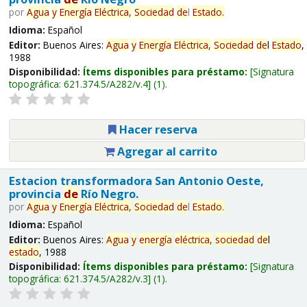
por
Agua
y
Energía
Eléctrica,
Sociedad
de
l
Estado
.
Idioma:
Español
Editor:
Buenos Aires:
Agua
y
Energía
Eléctrica,
Sociedad
de
l
Estado
,
1988
Disponibilidad:
Ítems disponibles para préstamo:
Signatura
topográfica:
621.374.5/A282/v.4
(1).
Hacer reserva
Agregar al carrito
Estacion transformadora San Antonio Oeste,
provincia
de
Río Negro.
por
Agua
y
Energía
Eléctrica,
Sociedad
de
l
Estado
.
Idioma:
Español
Editor:
Buenos Aires:
Agua
y
energía
eléctrica,
sociedad
de
l
estado
, 1988
Disponibilidad:
Ítems disponibles para préstamo:
Signatura
topográfica:
621.374.5/A282/v.3
(1).