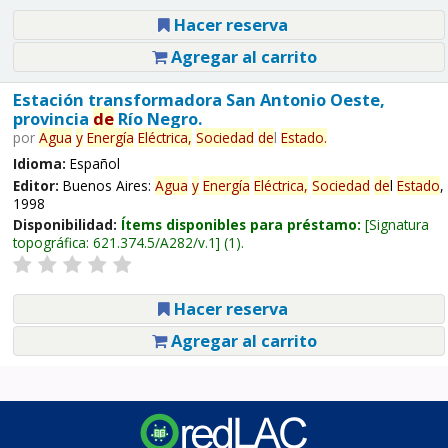
Hacer reserva
Agregar al carrito
Estación transformadora San Antonio Oeste,
provincia
de
Río Negro.
por
Agua
y
Energía
Eléctrica,
Sociedad
de
l
Estado
.
Idioma:
Español
Editor:
Buenos Aires:
Agua
y
Energía
Eléctrica,
Sociedad
de
l
Estado
,
1998
Disponibilidad:
Ítems disponibles para préstamo:
Signatura
topográfica:
621.374.5/A282/v.1
(1).
Hacer reserva
Agregar al carrito