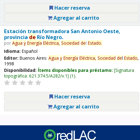
Hacer reserva
Agregar al carrito
Estación transformadora San Antonio Oeste,
provincia
de
Río Negro.
por
Agua
y
Energía
Eléctrica,
Sociedad
de
l
Estado
.
Idioma:
Español
Editor:
Buenos Aires:
Agua
y
Energía
Eléctrica,
Sociedad
de
l
Estado
,
1998
Disponibilidad:
Ítems disponibles para préstamo:
Signatura
topográfica:
621.374.5/A282/v.1
(1).
Hacer reserva
Agregar al carrito