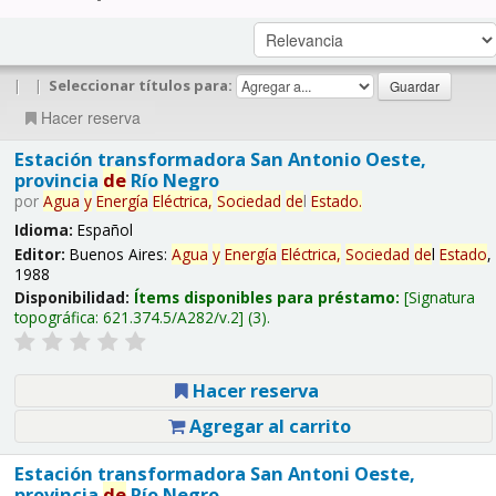
|
|
Seleccionar títulos para:
Hacer reserva
Estación transformadora San Antonio Oeste,
provincia
de
Río Negro
por
Agua
y
Energía
Eléctrica,
Sociedad
de
l
Estado
.
Idioma:
Español
Editor:
Buenos Aires:
Agua
y
Energía
Eléctrica,
Sociedad
de
l
Estado
,
1988
Disponibilidad:
Ítems disponibles para préstamo:
Signatura
topográfica:
621.374.5/A282/v.2
(3).
Hacer reserva
Agregar al carrito
Estación transformadora San Antoni Oeste,
provincia
de
Río Negro