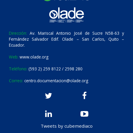
Dirección:
Av. Mariscal Antonio José de Sucre N58-63 y
Fernández Salvador Edif. Olade – San Carlos, Quito –
Ecuador.
Web:
www.olade.org
Teléfono:
(593 2) 259 8122 / 2598 280
Correo:
centro.documentacion@olade.org
Tweets by cubemediaco