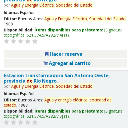
por
Agua
y
Energía
Eléctrica,
Sociedad
de
l
Estado
.
Idioma:
Español
Editor:
Buenos Aires:
Agua
y
Energía
Eléctrica,
Sociedad
de
l
Estado
,
1988
Disponibilidad:
Ítems disponibles para préstamo:
Signatura
topográfica:
621.374.5/A282/v.4
(1).
Hacer reserva
Agregar al carrito
Estacion transformadora San Antonio Oeste,
provincia
de
Río Negro.
por
Agua
y
Energía
Eléctrica,
Sociedad
de
l
Estado
.
Idioma:
Español
Editor:
Buenos Aires:
Agua
y
energía
eléctrica,
sociedad
de
l
estado
, 1988
Disponibilidad:
Ítems disponibles para préstamo:
Signatura
topográfica:
621.374.5/A282/v.3
(1).