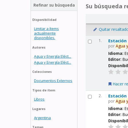
Refinar su búsqueda
Su búsqueda re
Disponibilidad
Limitar a ítems
Quitar resaltad
actualmente
disponibles.
1.
Estación
por
Agua
Autores
Idioma:
E
Agua y Energía Eléct...
Editor:
Bu
Agua y Energía Eléct...
Disponibi
Colecciones
Documentos Externos
Hacer r
Tipos de ítem
2.
Estación
Libros
por
Agua
Idioma:
E
Lugares
Editor:
Bu
Argentina
Disponibi
Temas