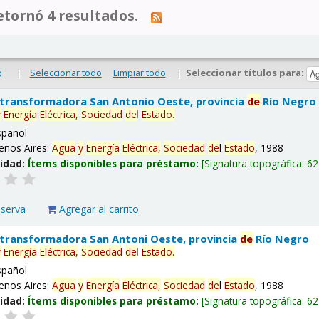
tornó 4 resultados.
|
Seleccionar todo
Limpiar todo
|
Seleccionar títulos para:
o
 transformadora San Antonio Oeste, provincia
de
Río Negro
y
Energía
Eléctrica,
Sociedad
de
l
Estado
.
spañol
enos Aires:
Agua
y
Energía
Eléctrica,
Sociedad
de
l
Estado
, 1988
lidad:
Ítems disponibles para préstamo:
Signatura topográfica:
62
eserva
Agregar al carrito
 transformadora San Antoni Oeste, provincia
de
Río Negro
y
Energía
Eléctrica,
Sociedad
de
l
Estado
.
spañol
enos Aires:
Agua
y
Energía
Eléctrica,
Sociedad
de
l
Estado
, 1988
lidad:
Ítems disponibles para préstamo:
Signatura topográfica:
62