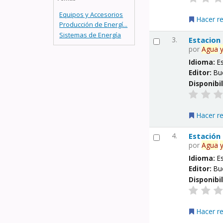
Equipos y Accesorios
Hacer r
Producción de Energí...
Sistemas de Energía
3.
Estacion
por
Agua
Idioma:
E
Editor:
Bu
Disponibi
Hacer r
4.
Estación
por
Agua
Idioma:
E
Editor:
Bu
Disponibi
Hacer r