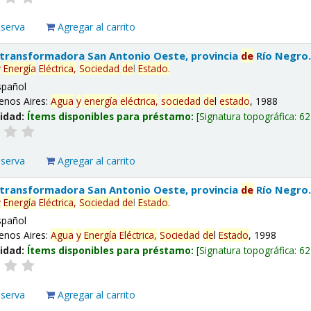
eserva
Agregar al carrito
 transformadora San Antonio Oeste, provincia
de
Río Negro
y
Energía
Eléctrica,
Sociedad
de
l
Estado
.
spañol
enos Aires:
Agua
y
energía
eléctrica,
sociedad
de
l
estado
, 1988
lidad:
Ítems disponibles para préstamo:
Signatura topográfica:
62
eserva
Agregar al carrito
 transformadora San Antonio Oeste, provincia
de
Río Negro
y
Energía
Eléctrica,
Sociedad
de
l
Estado
.
spañol
enos Aires:
Agua
y
Energía
Eléctrica,
Sociedad
de
l
Estado
, 1998
lidad:
Ítems disponibles para préstamo:
Signatura topográfica:
62
eserva
Agregar al carrito