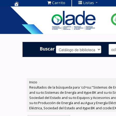
Carrito
Listas
Centro de
Documentación
OLADE -
Buscar
Inicio
›
Resultados de la búsqueda para 'ccl=su:"Sistemas de E
and su-to:Sistemas de Energía and itype:BK and su-to:Si
Sociedad del Estado and su-to:Equipos y Accesorios and
su-to:Producción de Energía and au:Agua y Energía Eléct
Eléctrica, Sociedad del Estado and itype:BK and ccode:E