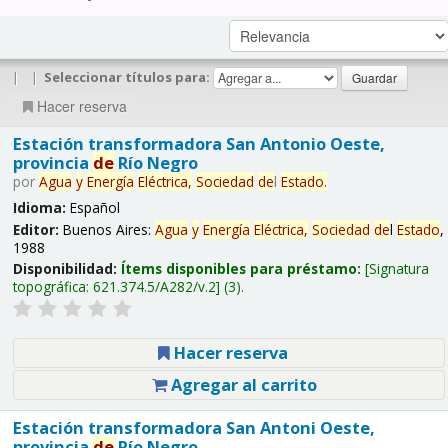
|
|
Seleccionar títulos para:
Hacer reserva
Estación transformadora San Antonio Oeste,
provincia
de
Río Negro
por
Agua
y
Energía
Eléctrica,
Sociedad
de
l
Estado
.
Idioma:
Español
Editor:
Buenos Aires:
Agua
y
Energía
Eléctrica,
Sociedad
de
l
Estado
,
1988
Disponibilidad:
Ítems disponibles para préstamo:
Signatura
topográfica:
621.374.5/A282/v.2
(3).
Hacer reserva
Agregar al carrito
Estación transformadora San Antoni Oeste,
provincia
de
Río Negro