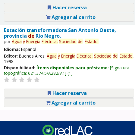
Hacer reserva
Agregar al carrito
Estación transformadora San Antonio Oeste,
provincia
de
Río Negro.
por
Agua
y
Energía
Eléctrica,
Sociedad
de
l
Estado
.
Idioma:
Español
Editor:
Buenos Aires:
Agua
y
Energía
Eléctrica,
Sociedad
de
l
Estado
,
1998
Disponibilidad:
Ítems disponibles para préstamo:
Signatura
topográfica:
621.374.5/A282/v.1
(1).
Hacer reserva
Agregar al carrito