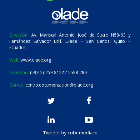
Dirección:
Av. Mariscal Antonio José de Sucre N58-63 y
Fernández Salvador Edif. Olade – San Carlos, Quito –
Ecuador.
Web:
www.olade.org
Teléfono:
(593 2) 259 8122 / 2598 280
Correo:
centro.documentacion@olade.org
Tweets by cubemediaco