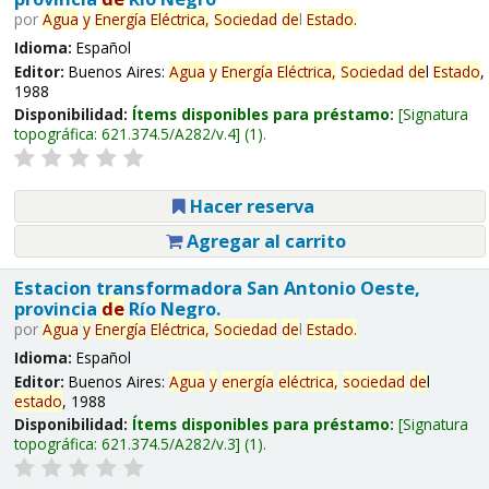
por
Agua
y
Energía
Eléctrica,
Sociedad
de
l
Estado
.
Idioma:
Español
Editor:
Buenos Aires:
Agua
y
Energía
Eléctrica,
Sociedad
de
l
Estado
,
1988
Disponibilidad:
Ítems disponibles para préstamo:
Signatura
topográfica:
621.374.5/A282/v.4
(1).
Hacer reserva
Agregar al carrito
Estacion transformadora San Antonio Oeste,
provincia
de
Río Negro.
por
Agua
y
Energía
Eléctrica,
Sociedad
de
l
Estado
.
Idioma:
Español
Editor:
Buenos Aires:
Agua
y
energía
eléctrica,
sociedad
de
l
estado
, 1988
Disponibilidad:
Ítems disponibles para préstamo:
Signatura
topográfica:
621.374.5/A282/v.3
(1).