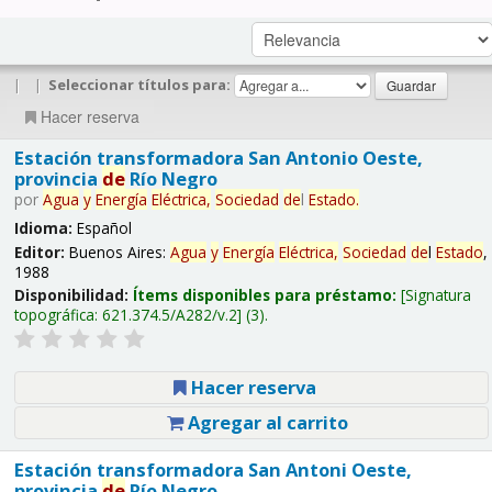
|
|
Seleccionar títulos para:
Hacer reserva
Estación transformadora San Antonio Oeste,
provincia
de
Río Negro
por
Agua
y
Energía
Eléctrica,
Sociedad
de
l
Estado
.
Idioma:
Español
Editor:
Buenos Aires:
Agua
y
Energía
Eléctrica,
Sociedad
de
l
Estado
,
1988
Disponibilidad:
Ítems disponibles para préstamo:
Signatura
topográfica:
621.374.5/A282/v.2
(3).
Hacer reserva
Agregar al carrito
Estación transformadora San Antoni Oeste,
provincia
de
Río Negro