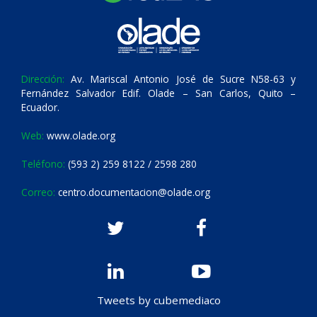
Dirección:
Av. Mariscal Antonio José de Sucre N58-63 y
Fernández Salvador Edif. Olade – San Carlos, Quito –
Ecuador.
Web:
www.olade.org
Teléfono:
(593 2) 259 8122 / 2598 280
Correo:
centro.documentacion@olade.org
Tweets by cubemediaco