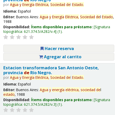
por
Agua
y
Energía
Eléctrica,
Sociedad
de
l
Estado
.
Idioma:
Español
Editor:
Buenos Aires:
Agua
y
Energía
Eléctrica,
Sociedad
de
l
Estado
,
1988
Disponibilidad:
Ítems disponibles para préstamo:
Signatura
topográfica:
621.374.5/A282/v.4
(1).
Hacer reserva
Agregar al carrito
Estacion transformadora San Antonio Oeste,
provincia
de
Río Negro.
por
Agua
y
Energía
Eléctrica,
Sociedad
de
l
Estado
.
Idioma:
Español
Editor:
Buenos Aires:
Agua
y
energía
eléctrica,
sociedad
de
l
estado
, 1988
Disponibilidad:
Ítems disponibles para préstamo:
Signatura
topográfica:
621.374.5/A282/v.3
(1).