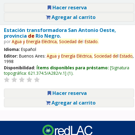
Hacer reserva
Agregar al carrito
Estación transformadora San Antonio Oeste,
provincia
de
Río Negro.
por
Agua
y
Energía
Eléctrica,
Sociedad
de
l
Estado
.
Idioma:
Español
Editor:
Buenos Aires:
Agua
y
Energía
Eléctrica,
Sociedad
de
l
Estado
,
1998
Disponibilidad:
Ítems disponibles para préstamo:
Signatura
topográfica:
621.374.5/A282/v.1
(1).
Hacer reserva
Agregar al carrito