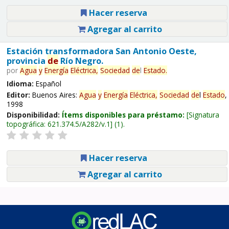
Hacer reserva
Agregar al carrito
Estación transformadora San Antonio Oeste,
provincia
de
Río Negro.
por
Agua
y
Energía
Eléctrica,
Sociedad
de
l
Estado
.
Idioma:
Español
Editor:
Buenos Aires:
Agua
y
Energía
Eléctrica,
Sociedad
de
l
Estado
,
1998
Disponibilidad:
Ítems disponibles para préstamo:
Signatura
topográfica:
621.374.5/A282/v.1
(1).
Hacer reserva
Agregar al carrito