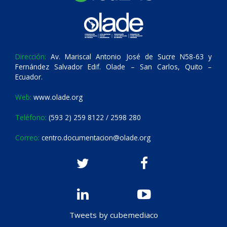
Dirección:
Av. Mariscal Antonio José de Sucre N58-63 y
Fernández Salvador Edif. Olade – San Carlos, Quito –
Ecuador.
Web:
www.olade.org
Teléfono:
(593 2) 259 8122 / 2598 280
Correo:
centro.documentacion@olade.org
Tweets by cubemediaco