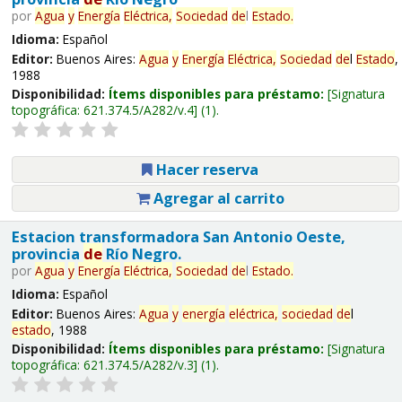
por
Agua
y
Energía
Eléctrica,
Sociedad
de
l
Estado
.
Idioma:
Español
Editor:
Buenos Aires:
Agua
y
Energía
Eléctrica,
Sociedad
de
l
Estado
,
1988
Disponibilidad:
Ítems disponibles para préstamo:
Signatura
topográfica:
621.374.5/A282/v.4
(1).
Hacer reserva
Agregar al carrito
Estacion transformadora San Antonio Oeste,
provincia
de
Río Negro.
por
Agua
y
Energía
Eléctrica,
Sociedad
de
l
Estado
.
Idioma:
Español
Editor:
Buenos Aires:
Agua
y
energía
eléctrica,
sociedad
de
l
estado
, 1988
Disponibilidad:
Ítems disponibles para préstamo:
Signatura
topográfica:
621.374.5/A282/v.3
(1).