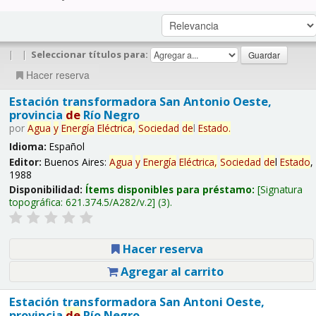
|
|
Seleccionar títulos para:
Hacer reserva
Estación transformadora San Antonio Oeste,
provincia
de
Río Negro
por
Agua
y
Energía
Eléctrica,
Sociedad
de
l
Estado
.
Idioma:
Español
Editor:
Buenos Aires:
Agua
y
Energía
Eléctrica,
Sociedad
de
l
Estado
,
1988
Disponibilidad:
Ítems disponibles para préstamo:
Signatura
topográfica:
621.374.5/A282/v.2
(3).
Hacer reserva
Agregar al carrito
Estación transformadora San Antoni Oeste,
provincia
de
Río Negro