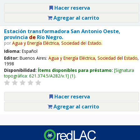
Hacer reserva
Agregar al carrito
Estación transformadora San Antonio Oeste,
provincia
de
Río Negro.
por
Agua
y
Energía
Eléctrica,
Sociedad
de
l
Estado
.
Idioma:
Español
Editor:
Buenos Aires:
Agua
y
Energía
Eléctrica,
Sociedad
de
l
Estado
,
1998
Disponibilidad:
Ítems disponibles para préstamo:
Signatura
topográfica:
621.374.5/A282/v.1
(1).
Hacer reserva
Agregar al carrito