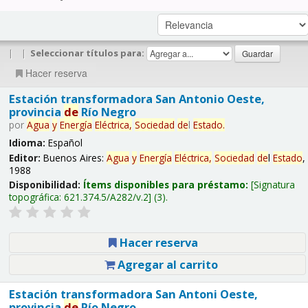
|
|
Seleccionar títulos para:
Hacer reserva
Estación transformadora San Antonio Oeste,
provincia
de
Río Negro
por
Agua
y
Energía
Eléctrica,
Sociedad
de
l
Estado
.
Idioma:
Español
Editor:
Buenos Aires:
Agua
y
Energía
Eléctrica,
Sociedad
de
l
Estado
,
1988
Disponibilidad:
Ítems disponibles para préstamo:
Signatura
topográfica:
621.374.5/A282/v.2
(3).
Hacer reserva
Agregar al carrito
Estación transformadora San Antoni Oeste,
provincia
de
Río Negro