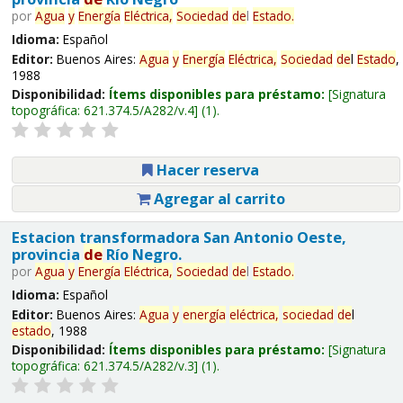
por
Agua
y
Energía
Eléctrica,
Sociedad
de
l
Estado
.
Idioma:
Español
Editor:
Buenos Aires:
Agua
y
Energía
Eléctrica,
Sociedad
de
l
Estado
,
1988
Disponibilidad:
Ítems disponibles para préstamo:
Signatura
topográfica:
621.374.5/A282/v.4
(1).
Hacer reserva
Agregar al carrito
Estacion transformadora San Antonio Oeste,
provincia
de
Río Negro.
por
Agua
y
Energía
Eléctrica,
Sociedad
de
l
Estado
.
Idioma:
Español
Editor:
Buenos Aires:
Agua
y
energía
eléctrica,
sociedad
de
l
estado
, 1988
Disponibilidad:
Ítems disponibles para préstamo:
Signatura
topográfica:
621.374.5/A282/v.3
(1).