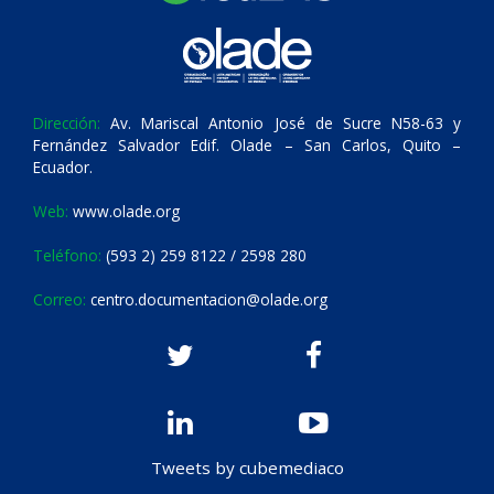
Dirección:
Av. Mariscal Antonio José de Sucre N58-63 y
Fernández Salvador Edif. Olade – San Carlos, Quito –
Ecuador.
Web:
www.olade.org
Teléfono:
(593 2) 259 8122 / 2598 280
Correo:
centro.documentacion@olade.org
Tweets by cubemediaco