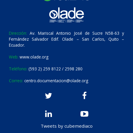
Dirección:
Av. Mariscal Antonio José de Sucre N58-63 y
Fernández Salvador Edif. Olade – San Carlos, Quito –
Ecuador.
Web:
www.olade.org
Teléfono:
(593 2) 259 8122 / 2598 280
Correo:
centro.documentacion@olade.org
Tweets by cubemediaco