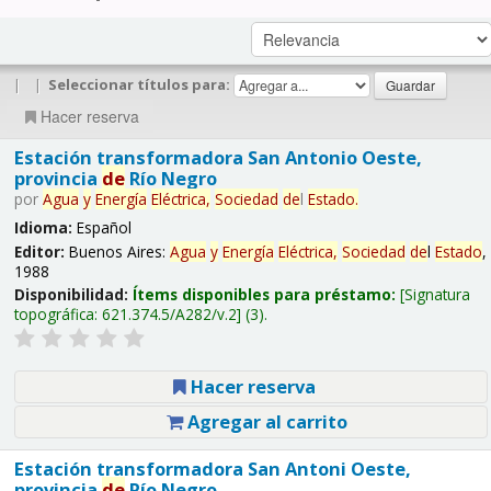
|
|
Seleccionar títulos para:
Hacer reserva
Estación transformadora San Antonio Oeste,
provincia
de
Río Negro
por
Agua
y
Energía
Eléctrica,
Sociedad
de
l
Estado
.
Idioma:
Español
Editor:
Buenos Aires:
Agua
y
Energía
Eléctrica,
Sociedad
de
l
Estado
,
1988
Disponibilidad:
Ítems disponibles para préstamo:
Signatura
topográfica:
621.374.5/A282/v.2
(3).
Hacer reserva
Agregar al carrito
Estación transformadora San Antoni Oeste,
provincia
de
Río Negro