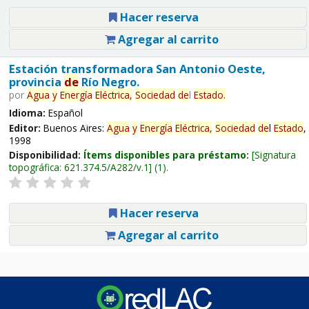
Hacer reserva
Agregar al carrito
Estación transformadora San Antonio Oeste,
provincia
de
Río Negro.
por
Agua
y
Energía
Eléctrica,
Sociedad
de
l
Estado
.
Idioma:
Español
Editor:
Buenos Aires:
Agua
y
Energía
Eléctrica,
Sociedad
de
l
Estado
,
1998
Disponibilidad:
Ítems disponibles para préstamo:
Signatura
topográfica:
621.374.5/A282/v.1
(1).
Hacer reserva
Agregar al carrito