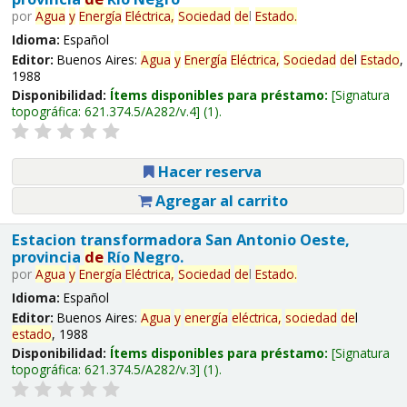
por
Agua
y
Energía
Eléctrica,
Sociedad
de
l
Estado
.
Idioma:
Español
Editor:
Buenos Aires:
Agua
y
Energía
Eléctrica,
Sociedad
de
l
Estado
,
1988
Disponibilidad:
Ítems disponibles para préstamo:
Signatura
topográfica:
621.374.5/A282/v.4
(1).
Hacer reserva
Agregar al carrito
Estacion transformadora San Antonio Oeste,
provincia
de
Río Negro.
por
Agua
y
Energía
Eléctrica,
Sociedad
de
l
Estado
.
Idioma:
Español
Editor:
Buenos Aires:
Agua
y
energía
eléctrica,
sociedad
de
l
estado
, 1988
Disponibilidad:
Ítems disponibles para préstamo:
Signatura
topográfica:
621.374.5/A282/v.3
(1).