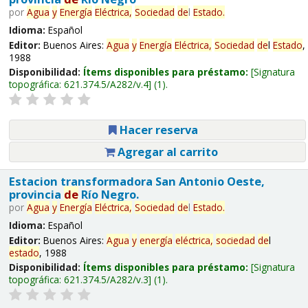
por
Agua
y
Energía
Eléctrica,
Sociedad
de
l
Estado
.
Idioma:
Español
Editor:
Buenos Aires:
Agua
y
Energía
Eléctrica,
Sociedad
de
l
Estado
,
1988
Disponibilidad:
Ítems disponibles para préstamo:
Signatura
topográfica:
621.374.5/A282/v.4
(1).
Hacer reserva
Agregar al carrito
Estacion transformadora San Antonio Oeste,
provincia
de
Río Negro.
por
Agua
y
Energía
Eléctrica,
Sociedad
de
l
Estado
.
Idioma:
Español
Editor:
Buenos Aires:
Agua
y
energía
eléctrica,
sociedad
de
l
estado
, 1988
Disponibilidad:
Ítems disponibles para préstamo:
Signatura
topográfica:
621.374.5/A282/v.3
(1).