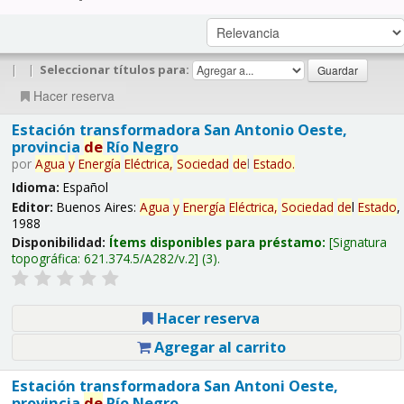
|
|
Seleccionar títulos para:
Hacer reserva
Estación transformadora San Antonio Oeste,
provincia
de
Río Negro
por
Agua
y
Energía
Eléctrica,
Sociedad
de
l
Estado
.
Idioma:
Español
Editor:
Buenos Aires:
Agua
y
Energía
Eléctrica,
Sociedad
de
l
Estado
,
1988
Disponibilidad:
Ítems disponibles para préstamo:
Signatura
topográfica:
621.374.5/A282/v.2
(3).
Hacer reserva
Agregar al carrito
Estación transformadora San Antoni Oeste,
provincia
de
Río Negro