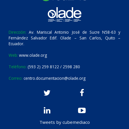
Dirección:
Av. Mariscal Antonio José de Sucre N58-63 y
Fernández Salvador Edif. Olade – San Carlos, Quito –
Ecuador.
Web:
www.olade.org
Teléfono:
(593 2) 259 8122 / 2598 280
Correo:
centro.documentacion@olade.org
Tweets by cubemediaco