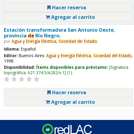
Hacer reserva
Agregar al carrito
Estación transformadora San Antonio Oeste,
provincia
de
Río Negro.
por
Agua
y
Energía
Eléctrica,
Sociedad
de
l
Estado
.
Idioma:
Español
Editor:
Buenos Aires:
Agua
y
Energía
Eléctrica,
Sociedad
de
l
Estado
,
1998
Disponibilidad:
Ítems disponibles para préstamo:
Signatura
topográfica:
621.374.5/A282/v.1
(1).
Hacer reserva
Agregar al carrito