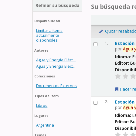
Refinar su búsqueda
Su búsqueda re
Disponibilidad
Limitar a ítems
Quitar resaltad
actualmente
disponibles.
1.
Estación
por
Agua
Autores
Idioma:
E
Agua y Energía Eléct...
Editor:
Bu
Agua y Energía Eléct...
Disponibi
Colecciones
Documentos Externos
Hacer r
Tipos de ítem
2.
Estación
Libros
por
Agua
Idioma:
E
Lugares
Editor:
Bu
Argentina
Disponibi
Temas