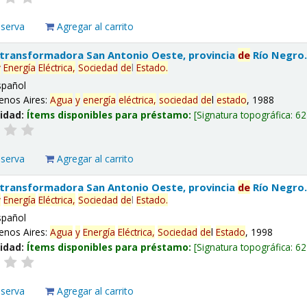
eserva
Agregar al carrito
 transformadora San Antonio Oeste, provincia
de
Río Negro
y
Energía
Eléctrica,
Sociedad
de
l
Estado
.
spañol
enos Aires:
Agua
y
energía
eléctrica,
sociedad
de
l
estado
, 1988
lidad:
Ítems disponibles para préstamo:
Signatura topográfica:
62
eserva
Agregar al carrito
 transformadora San Antonio Oeste, provincia
de
Río Negro
y
Energía
Eléctrica,
Sociedad
de
l
Estado
.
spañol
enos Aires:
Agua
y
Energía
Eléctrica,
Sociedad
de
l
Estado
, 1998
lidad:
Ítems disponibles para préstamo:
Signatura topográfica:
62
eserva
Agregar al carrito