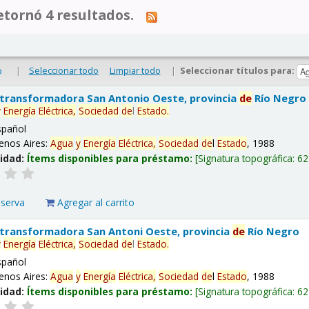
tornó 4 resultados.
|
Seleccionar todo
Limpiar todo
|
Seleccionar títulos para:
o
 transformadora San Antonio Oeste, provincia
de
Río Negro
y
Energía
Eléctrica,
Sociedad
de
l
Estado
.
spañol
enos Aires:
Agua
y
Energía
Eléctrica,
Sociedad
de
l
Estado
, 1988
lidad:
Ítems disponibles para préstamo:
Signatura topográfica:
62
eserva
Agregar al carrito
 transformadora San Antoni Oeste, provincia
de
Río Negro
y
Energía
Eléctrica,
Sociedad
de
l
Estado
.
spañol
enos Aires:
Agua
y
Energía
Eléctrica,
Sociedad
de
l
Estado
, 1988
lidad:
Ítems disponibles para préstamo:
Signatura topográfica:
62