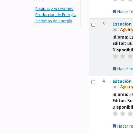
Equipos y Accesorios
Hacer r
Producción de Energí...
Sistemas de Energía
3.
Estacion
por
Agua
Idioma:
E
Editor:
Bu
Disponibi
Hacer r
4.
Estación
por
Agua
Idioma:
E
Editor:
Bu
Disponibi
Hacer r