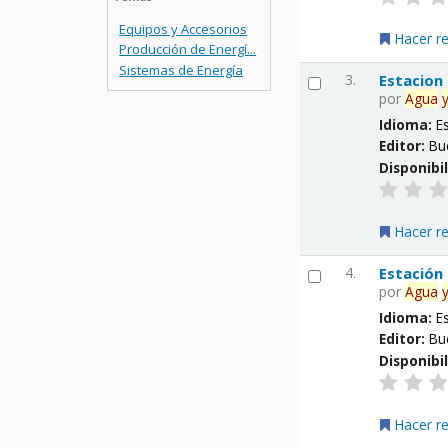
Equipos y Accesorios
Hacer r
Producción de Energí...
Sistemas de Energía
3.
Estacion
por
Agua
Idioma:
E
Editor:
Bu
Disponibi
Hacer r
4.
Estación
por
Agua
Idioma:
E
Editor:
Bu
Disponibi
Hacer r