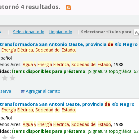
tornó 4 resultados.
|
Seleccionar todo
Limpiar todo
|
Seleccionar títulos para:
o
 transformadora San Antonio Oeste, provincia
de
Río Negro
y
Energía
Eléctrica,
Sociedad
de
l
Estado
.
spañol
enos Aires:
Agua
y
Energía
Eléctrica,
Sociedad
de
l
Estado
, 1988
lidad:
Ítems disponibles para préstamo:
Signatura topográfica:
62
eserva
Agregar al carrito
 transformadora San Antoni Oeste, provincia
de
Río Negro
y
Energía
Eléctrica,
Sociedad
de
l
Estado
.
spañol
enos Aires:
Agua
y
Energía
Eléctrica,
Sociedad
de
l
Estado
, 1988
lidad:
Ítems disponibles para préstamo:
Signatura topográfica:
62