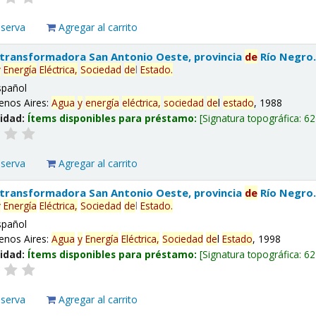
eserva
Agregar al carrito
 transformadora San Antonio Oeste, provincia
de
Río Negro
y
Energía
Eléctrica,
Sociedad
de
l
Estado
.
spañol
enos Aires:
Agua
y
energía
eléctrica,
sociedad
de
l
estado
, 1988
lidad:
Ítems disponibles para préstamo:
Signatura topográfica:
62
eserva
Agregar al carrito
 transformadora San Antonio Oeste, provincia
de
Río Negro
y
Energía
Eléctrica,
Sociedad
de
l
Estado
.
spañol
enos Aires:
Agua
y
Energía
Eléctrica,
Sociedad
de
l
Estado
, 1998
lidad:
Ítems disponibles para préstamo:
Signatura topográfica:
62
eserva
Agregar al carrito