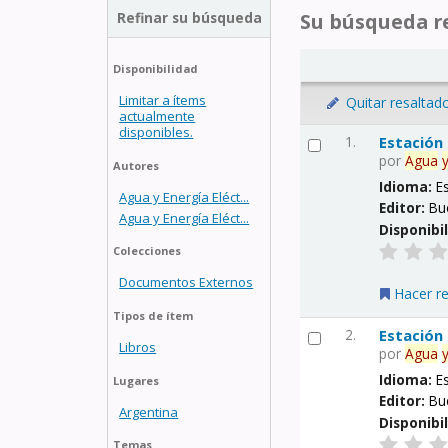
Refinar su búsqueda
Su búsqueda re
Disponibilidad
Limitar a ítems
Quitar resaltad
actualmente
disponibles.
1.
Estación
por
Agua
Autores
Idioma:
E
Agua y Energía Eléct...
Editor:
Bu
Agua y Energía Eléct...
Disponibi
Colecciones
Documentos Externos
Hacer r
Tipos de ítem
2.
Estación
Libros
por
Agua
Idioma:
E
Lugares
Editor:
Bu
Argentina
Disponibi
Temas