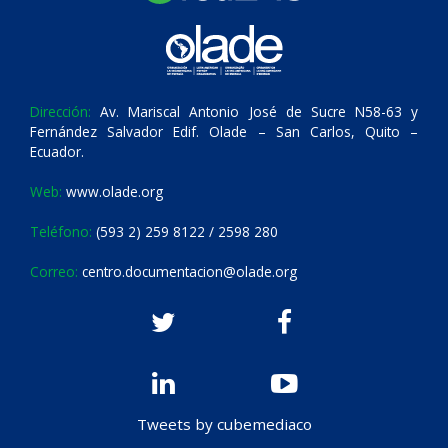
Dirección:
Av. Mariscal Antonio José de Sucre N58-63 y
Fernández Salvador Edif. Olade – San Carlos, Quito –
Ecuador.
Web:
www.olade.org
Teléfono:
(593 2) 259 8122 / 2598 280
Correo:
centro.documentacion@olade.org
Tweets by cubemediaco