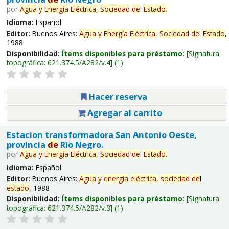
por
Agua
y
Energía
Eléctrica,
Sociedad
de
l
Estado
.
Idioma:
Español
Editor:
Buenos Aires:
Agua
y
Energía
Eléctrica,
Sociedad
de
l
Estado
,
1988
Disponibilidad:
Ítems disponibles para préstamo:
Signatura
topográfica:
621.374.5/A282/v.4
(1).
Hacer reserva
Agregar al carrito
Estacion transformadora San Antonio Oeste,
provincia
de
Río Negro.
por
Agua
y
Energía
Eléctrica,
Sociedad
de
l
Estado
.
Idioma:
Español
Editor:
Buenos Aires:
Agua
y
energía
eléctrica,
sociedad
de
l
estado
, 1988
Disponibilidad:
Ítems disponibles para préstamo:
Signatura
topográfica:
621.374.5/A282/v.3
(1).