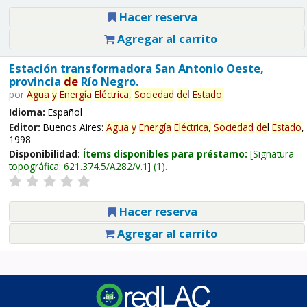
Hacer reserva
Agregar al carrito
Estación transformadora San Antonio Oeste,
provincia
de
Río Negro.
por
Agua
y
Energía
Eléctrica,
Sociedad
de
l
Estado
.
Idioma:
Español
Editor:
Buenos Aires:
Agua
y
Energía
Eléctrica,
Sociedad
de
l
Estado
,
1998
Disponibilidad:
Ítems disponibles para préstamo:
Signatura
topográfica:
621.374.5/A282/v.1
(1).
Hacer reserva
Agregar al carrito