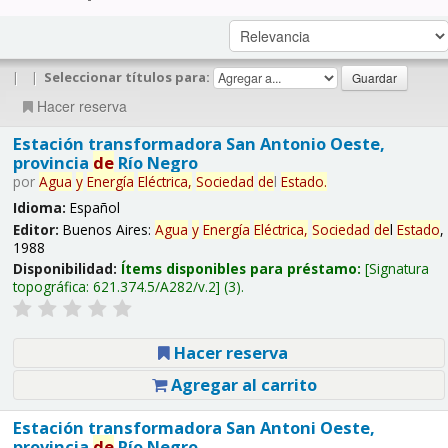
|
|
Seleccionar títulos para:
Hacer reserva
Estación transformadora San Antonio Oeste,
provincia
de
Río Negro
por
Agua
y
Energía
Eléctrica,
Sociedad
de
l
Estado
.
Idioma:
Español
Editor:
Buenos Aires:
Agua
y
Energía
Eléctrica,
Sociedad
de
l
Estado
,
1988
Disponibilidad:
Ítems disponibles para préstamo:
Signatura
topográfica:
621.374.5/A282/v.2
(3).
Hacer reserva
Agregar al carrito
Estación transformadora San Antoni Oeste,
provincia
de
Río Negro