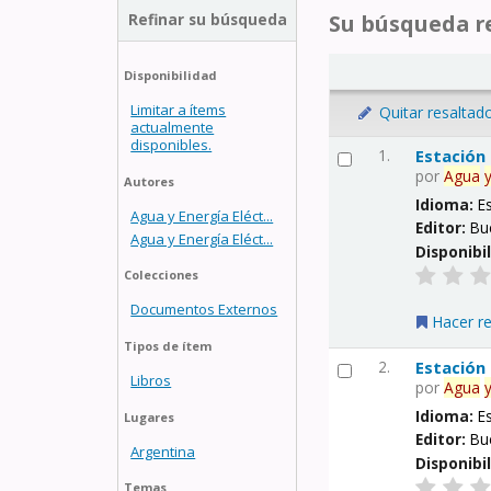
Refinar su búsqueda
Su búsqueda re
Disponibilidad
Limitar a ítems
Quitar resaltad
actualmente
disponibles.
1.
Estación
por
Agua
Autores
Idioma:
E
Agua y Energía Eléct...
Editor:
Bu
Agua y Energía Eléct...
Disponibi
Colecciones
Documentos Externos
Hacer r
Tipos de ítem
2.
Estación
Libros
por
Agua
Idioma:
E
Lugares
Editor:
Bu
Argentina
Disponibi
Temas