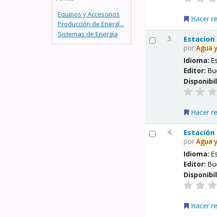
Equipos y Accesorios
Hacer r
Producción de Energí...
Sistemas de Energía
3.
Estacion
por
Agua
Idioma:
E
Editor:
Bu
Disponibi
Hacer r
4.
Estación
por
Agua
Idioma:
E
Editor:
Bu
Disponibi
Hacer r