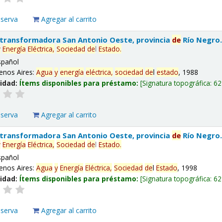
eserva
Agregar al carrito
 transformadora San Antonio Oeste, provincia
de
Río Negro
y
Energía
Eléctrica,
Sociedad
de
l
Estado
.
spañol
enos Aires:
Agua
y
energía
eléctrica,
sociedad
de
l
estado
, 1988
lidad:
Ítems disponibles para préstamo:
Signatura topográfica:
62
eserva
Agregar al carrito
 transformadora San Antonio Oeste, provincia
de
Río Negro
y
Energía
Eléctrica,
Sociedad
de
l
Estado
.
spañol
enos Aires:
Agua
y
Energía
Eléctrica,
Sociedad
de
l
Estado
, 1998
lidad:
Ítems disponibles para préstamo:
Signatura topográfica:
62
eserva
Agregar al carrito