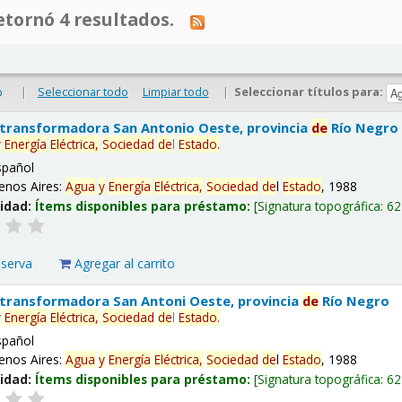
tornó 4 resultados.
|
Seleccionar todo
Limpiar todo
|
Seleccionar títulos para:
o
 transformadora San Antonio Oeste, provincia
de
Río Negro
y
Energía
Eléctrica,
Sociedad
de
l
Estado
.
spañol
enos Aires:
Agua
y
Energía
Eléctrica,
Sociedad
de
l
Estado
, 1988
lidad:
Ítems disponibles para préstamo:
Signatura topográfica:
62
eserva
Agregar al carrito
 transformadora San Antoni Oeste, provincia
de
Río Negro
y
Energía
Eléctrica,
Sociedad
de
l
Estado
.
spañol
enos Aires:
Agua
y
Energía
Eléctrica,
Sociedad
de
l
Estado
, 1988
lidad:
Ítems disponibles para préstamo:
Signatura topográfica:
62