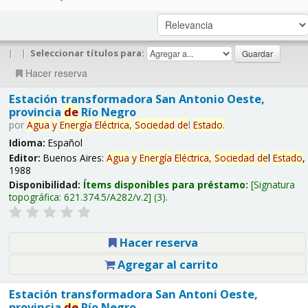
|
|
Seleccionar títulos para:
Hacer reserva
Estación transformadora San Antonio Oeste,
provincia
de
Río Negro
por
Agua
y
Energía
Eléctrica,
Sociedad
de
l
Estado
.
Idioma:
Español
Editor:
Buenos Aires:
Agua
y
Energía
Eléctrica,
Sociedad
de
l
Estado
,
1988
Disponibilidad:
Ítems disponibles para préstamo:
Signatura
topográfica:
621.374.5/A282/v.2
(3).
Hacer reserva
Agregar al carrito
Estación transformadora San Antoni Oeste,
provincia
de
Río Negro