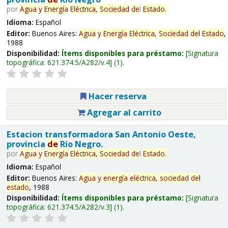
por
Agua
y
Energía
Eléctrica,
Sociedad
de
l
Estado
.
Idioma:
Español
Editor:
Buenos Aires:
Agua
y
Energía
Eléctrica,
Sociedad
de
l
Estado
,
1988
Disponibilidad:
Ítems disponibles para préstamo:
Signatura
topográfica:
621.374.5/A282/v.4
(1).
Hacer reserva
Agregar al carrito
Estacion transformadora San Antonio Oeste,
provincia
de
Río Negro.
por
Agua
y
Energía
Eléctrica,
Sociedad
de
l
Estado
.
Idioma:
Español
Editor:
Buenos Aires:
Agua
y
energía
eléctrica,
sociedad
de
l
estado
, 1988
Disponibilidad:
Ítems disponibles para préstamo:
Signatura
topográfica:
621.374.5/A282/v.3
(1).