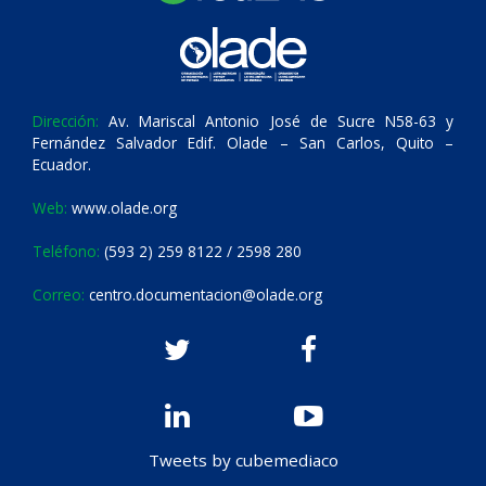
Dirección:
Av. Mariscal Antonio José de Sucre N58-63 y
Fernández Salvador Edif. Olade – San Carlos, Quito –
Ecuador.
Web:
www.olade.org
Teléfono:
(593 2) 259 8122 / 2598 280
Correo:
centro.documentacion@olade.org
Tweets by cubemediaco