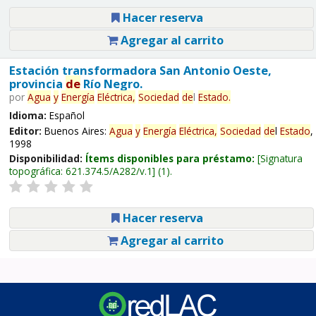
Hacer reserva
Agregar al carrito
Estación transformadora San Antonio Oeste,
provincia
de
Río Negro.
por
Agua
y
Energía
Eléctrica,
Sociedad
de
l
Estado
.
Idioma:
Español
Editor:
Buenos Aires:
Agua
y
Energía
Eléctrica,
Sociedad
de
l
Estado
,
1998
Disponibilidad:
Ítems disponibles para préstamo:
Signatura
topográfica:
621.374.5/A282/v.1
(1).
Hacer reserva
Agregar al carrito