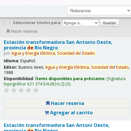
|
|
Seleccionar títulos para:
Hacer reserva
Estación transformadora San Antonio Oeste,
provincia
de
Río Negro
por
Agua
y
Energía
Eléctrica,
Sociedad
de
l
Estado
.
Idioma:
Español
Editor:
Buenos Aires:
Agua
y
Energía
Eléctrica,
Sociedad
de
l
Estado
,
1988
Disponibilidad:
Ítems disponibles para préstamo:
Signatura
topográfica:
621.374.5/A282/v.2
(3).
Hacer reserva
Agregar al carrito
Estación transformadora San Antoni Oeste,
provincia
de
Río Negro