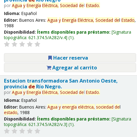
por
Agua
y
Energía
Eléctrica,
Sociedad
de
l
Estado
.
Idioma:
Español
Editor:
Buenos Aires:
Agua
y
Energía
Eléctrica,
Sociedad
de
l
Estado
,
1988
Disponibilidad:
Ítems disponibles para préstamo:
Signatura
topográfica:
621.374.5/A282/v.4
(1).
Hacer reserva
Agregar al carrito
Estacion transformadora San Antonio Oeste,
provincia
de
Río Negro.
por
Agua
y
Energía
Eléctrica,
Sociedad
de
l
Estado
.
Idioma:
Español
Editor:
Buenos Aires:
Agua
y
energía
eléctrica,
sociedad
de
l
estado
, 1988
Disponibilidad:
Ítems disponibles para préstamo:
Signatura
topográfica:
621.374.5/A282/v.3
(1).