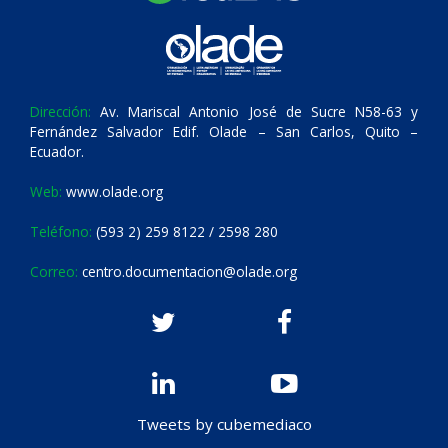
Dirección:
Av. Mariscal Antonio José de Sucre N58-63 y
Fernández Salvador Edif. Olade – San Carlos, Quito –
Ecuador.
Web:
www.olade.org
Teléfono:
(593 2) 259 8122 / 2598 280
Correo:
centro.documentacion@olade.org
Tweets by cubemediaco