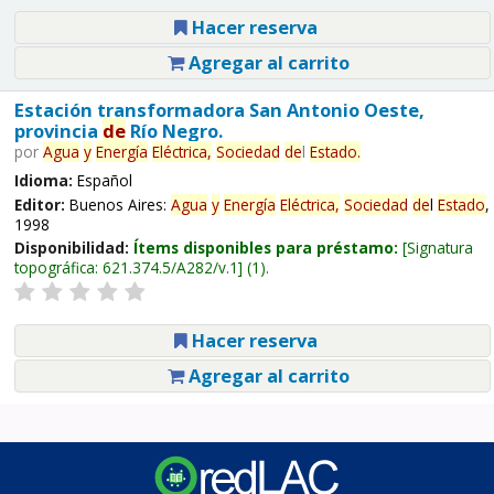
Hacer reserva
Agregar al carrito
Estación transformadora San Antonio Oeste,
provincia
de
Río Negro.
por
Agua
y
Energía
Eléctrica,
Sociedad
de
l
Estado
.
Idioma:
Español
Editor:
Buenos Aires:
Agua
y
Energía
Eléctrica,
Sociedad
de
l
Estado
,
1998
Disponibilidad:
Ítems disponibles para préstamo:
Signatura
topográfica:
621.374.5/A282/v.1
(1).
Hacer reserva
Agregar al carrito