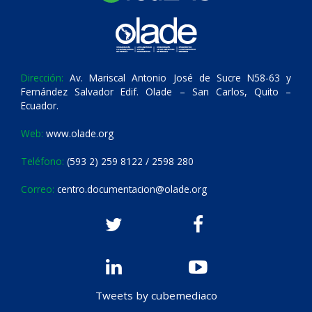
Dirección:
Av. Mariscal Antonio José de Sucre N58-63 y
Fernández Salvador Edif. Olade – San Carlos, Quito –
Ecuador.
Web:
www.olade.org
Teléfono:
(593 2) 259 8122 / 2598 280
Correo:
centro.documentacion@olade.org
Tweets by cubemediaco