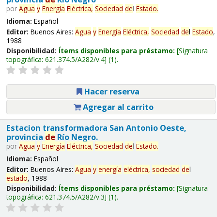
por
Agua
y
Energía
Eléctrica,
Sociedad
de
l
Estado
.
Idioma:
Español
Editor:
Buenos Aires:
Agua
y
Energía
Eléctrica,
Sociedad
de
l
Estado
,
1988
Disponibilidad:
Ítems disponibles para préstamo:
Signatura
topográfica:
621.374.5/A282/v.4
(1).
Hacer reserva
Agregar al carrito
Estacion transformadora San Antonio Oeste,
provincia
de
Río Negro.
por
Agua
y
Energía
Eléctrica,
Sociedad
de
l
Estado
.
Idioma:
Español
Editor:
Buenos Aires:
Agua
y
energía
eléctrica,
sociedad
de
l
estado
, 1988
Disponibilidad:
Ítems disponibles para préstamo:
Signatura
topográfica:
621.374.5/A282/v.3
(1).