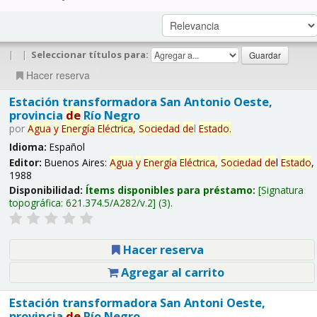
|
|
Seleccionar títulos para:
Hacer reserva
Estación transformadora San Antonio Oeste,
provincia
de
Río Negro
por
Agua
y
Energía
Eléctrica,
Sociedad
de
l
Estado
.
Idioma:
Español
Editor:
Buenos Aires:
Agua
y
Energía
Eléctrica,
Sociedad
de
l
Estado
,
1988
Disponibilidad:
Ítems disponibles para préstamo:
Signatura
topográfica:
621.374.5/A282/v.2
(3).
Hacer reserva
Agregar al carrito
Estación transformadora San Antoni Oeste,
provincia
de
Río Negro