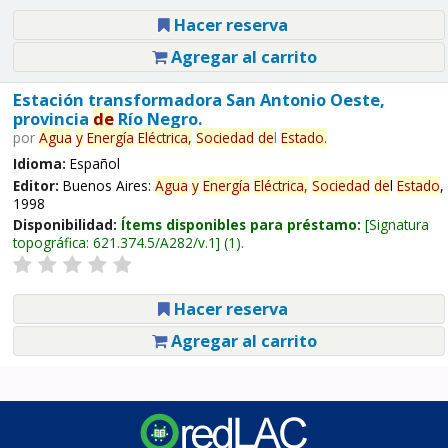
Hacer reserva
Agregar al carrito
Estación transformadora San Antonio Oeste,
provincia
de
Río Negro.
por
Agua
y
Energía
Eléctrica,
Sociedad
de
l
Estado
.
Idioma:
Español
Editor:
Buenos Aires:
Agua
y
Energía
Eléctrica,
Sociedad
de
l
Estado
,
1998
Disponibilidad:
Ítems disponibles para préstamo:
Signatura
topográfica:
621.374.5/A282/v.1
(1).
Hacer reserva
Agregar al carrito