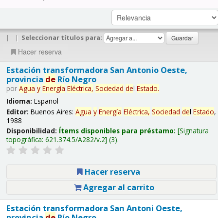
|
|
Seleccionar títulos para:
Hacer reserva
Estación transformadora San Antonio Oeste,
provincia
de
Río Negro
por
Agua
y
Energía
Eléctrica,
Sociedad
de
l
Estado
.
Idioma:
Español
Editor:
Buenos Aires:
Agua
y
Energía
Eléctrica,
Sociedad
de
l
Estado
,
1988
Disponibilidad:
Ítems disponibles para préstamo:
Signatura
topográfica:
621.374.5/A282/v.2
(3).
Hacer reserva
Agregar al carrito
Estación transformadora San Antoni Oeste,
provincia
de
Río Negro