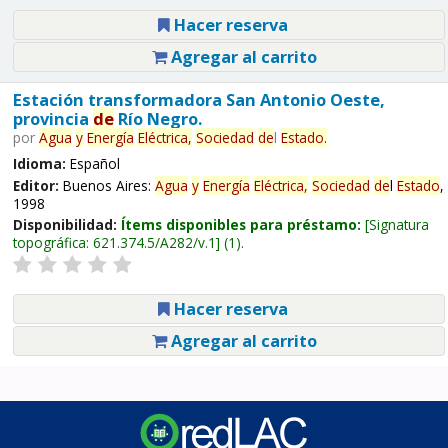
Hacer reserva
Agregar al carrito
Estación transformadora San Antonio Oeste,
provincia
de
Río Negro.
por
Agua
y
Energía
Eléctrica,
Sociedad
de
l
Estado
.
Idioma:
Español
Editor:
Buenos Aires:
Agua
y
Energía
Eléctrica,
Sociedad
de
l
Estado
,
1998
Disponibilidad:
Ítems disponibles para préstamo:
Signatura
topográfica:
621.374.5/A282/v.1
(1).
Hacer reserva
Agregar al carrito