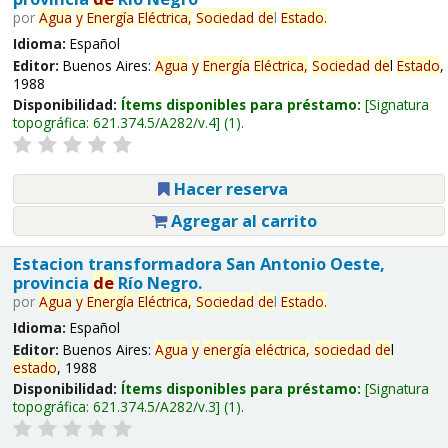
por
Agua
y
Energía
Eléctrica,
Sociedad
de
l
Estado
.
Idioma:
Español
Editor:
Buenos Aires:
Agua
y
Energía
Eléctrica,
Sociedad
de
l
Estado
,
1988
Disponibilidad:
Ítems disponibles para préstamo:
Signatura
topográfica:
621.374.5/A282/v.4
(1).
Hacer reserva
Agregar al carrito
Estacion transformadora San Antonio Oeste,
provincia
de
Río Negro.
por
Agua
y
Energía
Eléctrica,
Sociedad
de
l
Estado
.
Idioma:
Español
Editor:
Buenos Aires:
Agua
y
energía
eléctrica,
sociedad
de
l
estado
, 1988
Disponibilidad:
Ítems disponibles para préstamo:
Signatura
topográfica:
621.374.5/A282/v.3
(1).