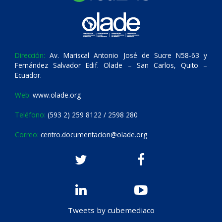
Dirección:
Av. Mariscal Antonio José de Sucre N58-63 y
Fernández Salvador Edif. Olade – San Carlos, Quito –
Ecuador.
Web:
www.olade.org
Teléfono:
(593 2) 259 8122 / 2598 280
Correo:
centro.documentacion@olade.org
Tweets by cubemediaco