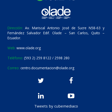
Dirección:
Av. Mariscal Antonio José de Sucre N58-63 y
Fernández Salvador Edif. Olade – San Carlos, Quito –
Ecuador.
Web:
www.olade.org
Teléfono:
(593 2) 259 8122 / 2598 280
Correo:
centro.documentacion@olade.org
Tweets by cubemediaco