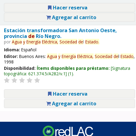
Hacer reserva
Agregar al carrito
Estación transformadora San Antonio Oeste,
provincia
de
Río Negro.
por
Agua
y
Energía
Eléctrica,
Sociedad
de
l
Estado
.
Idioma:
Español
Editor:
Buenos Aires:
Agua
y
Energía
Eléctrica,
Sociedad
de
l
Estado
,
1998
Disponibilidad:
Ítems disponibles para préstamo:
Signatura
topográfica:
621.374.5/A282/v.1
(1).
Hacer reserva
Agregar al carrito