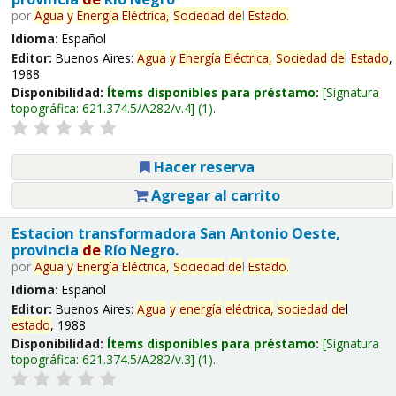
por
Agua
y
Energía
Eléctrica,
Sociedad
de
l
Estado
.
Idioma:
Español
Editor:
Buenos Aires:
Agua
y
Energía
Eléctrica,
Sociedad
de
l
Estado
,
1988
Disponibilidad:
Ítems disponibles para préstamo:
Signatura
topográfica:
621.374.5/A282/v.4
(1).
Hacer reserva
Agregar al carrito
Estacion transformadora San Antonio Oeste,
provincia
de
Río Negro.
por
Agua
y
Energía
Eléctrica,
Sociedad
de
l
Estado
.
Idioma:
Español
Editor:
Buenos Aires:
Agua
y
energía
eléctrica,
sociedad
de
l
estado
, 1988
Disponibilidad:
Ítems disponibles para préstamo:
Signatura
topográfica:
621.374.5/A282/v.3
(1).