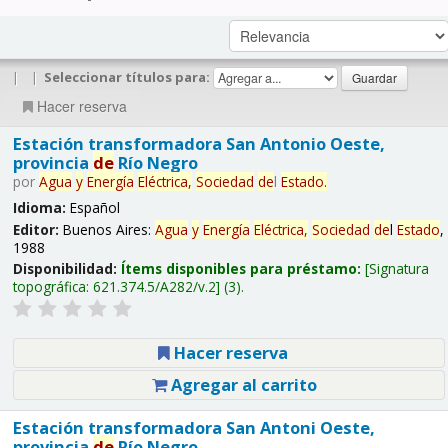
|
|
Seleccionar títulos para:
Hacer reserva
Estación transformadora San Antonio Oeste,
provincia
de
Río Negro
por
Agua
y
Energía
Eléctrica,
Sociedad
de
l
Estado
.
Idioma:
Español
Editor:
Buenos Aires:
Agua
y
Energía
Eléctrica,
Sociedad
de
l
Estado
,
1988
Disponibilidad:
Ítems disponibles para préstamo:
Signatura
topográfica:
621.374.5/A282/v.2
(3).
Hacer reserva
Agregar al carrito
Estación transformadora San Antoni Oeste,
provincia
de
Río Negro