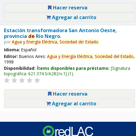
Hacer reserva
Agregar al carrito
Estación transformadora San Antonio Oeste,
provincia
de
Río Negro.
por
Agua
y
Energía
Eléctrica,
Sociedad
de
l
Estado
.
Idioma:
Español
Editor:
Buenos Aires:
Agua
y
Energía
Eléctrica,
Sociedad
de
l
Estado
,
1998
Disponibilidad:
Ítems disponibles para préstamo:
Signatura
topográfica:
621.374.5/A282/v.1
(1).
Hacer reserva
Agregar al carrito