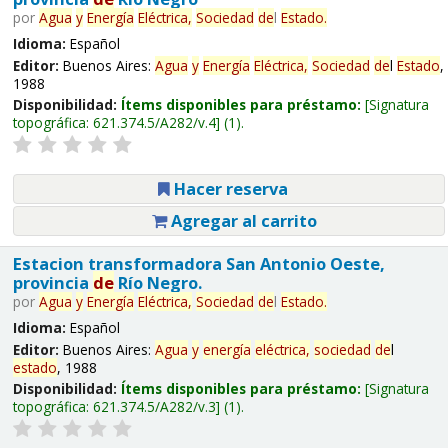
por
Agua
y
Energía
Eléctrica,
Sociedad
de
l
Estado
.
Idioma:
Español
Editor:
Buenos Aires:
Agua
y
Energía
Eléctrica,
Sociedad
de
l
Estado
,
1988
Disponibilidad:
Ítems disponibles para préstamo:
Signatura
topográfica:
621.374.5/A282/v.4
(1).
Hacer reserva
Agregar al carrito
Estacion transformadora San Antonio Oeste,
provincia
de
Río Negro.
por
Agua
y
Energía
Eléctrica,
Sociedad
de
l
Estado
.
Idioma:
Español
Editor:
Buenos Aires:
Agua
y
energía
eléctrica,
sociedad
de
l
estado
, 1988
Disponibilidad:
Ítems disponibles para préstamo:
Signatura
topográfica:
621.374.5/A282/v.3
(1).