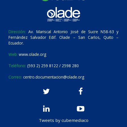
Dirección:
Av. Mariscal Antonio José de Sucre N58-63 y
Fernández Salvador Edif. Olade – San Carlos, Quito –
Ecuador.
Web:
www.olade.org
Teléfono:
(593 2) 259 8122 / 2598 280
Correo:
centro.documentacion@olade.org
Tweets by cubemediaco