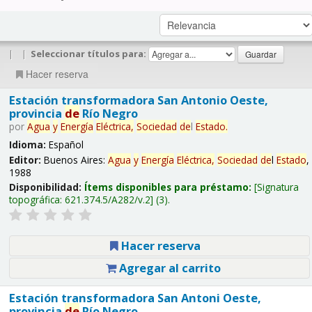
|
|
Seleccionar títulos para:
Hacer reserva
Estación transformadora San Antonio Oeste,
provincia
de
Río Negro
por
Agua
y
Energía
Eléctrica,
Sociedad
de
l
Estado
.
Idioma:
Español
Editor:
Buenos Aires:
Agua
y
Energía
Eléctrica,
Sociedad
de
l
Estado
,
1988
Disponibilidad:
Ítems disponibles para préstamo:
Signatura
topográfica:
621.374.5/A282/v.2
(3).
Hacer reserva
Agregar al carrito
Estación transformadora San Antoni Oeste,
provincia
de
Río Negro