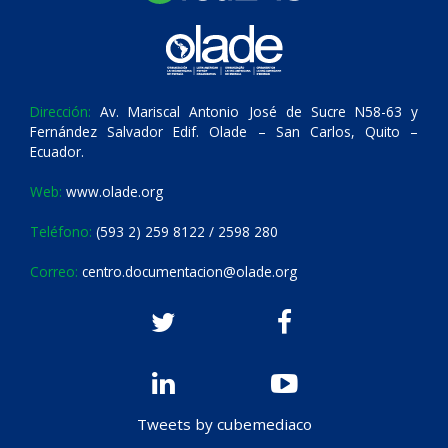
Dirección:
Av. Mariscal Antonio José de Sucre N58-63 y
Fernández Salvador Edif. Olade – San Carlos, Quito –
Ecuador.
Web:
www.olade.org
Teléfono:
(593 2) 259 8122 / 2598 280
Correo:
centro.documentacion@olade.org
Tweets by cubemediaco