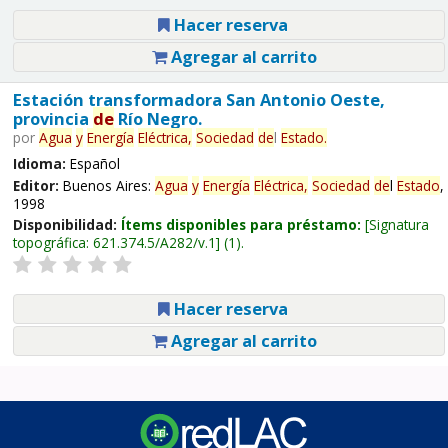
Hacer reserva
Agregar al carrito
Estación transformadora San Antonio Oeste,
provincia
de
Río Negro.
por
Agua
y
Energía
Eléctrica,
Sociedad
de
l
Estado
.
Idioma:
Español
Editor:
Buenos Aires:
Agua
y
Energía
Eléctrica,
Sociedad
de
l
Estado
,
1998
Disponibilidad:
Ítems disponibles para préstamo:
Signatura
topográfica:
621.374.5/A282/v.1
(1).
Hacer reserva
Agregar al carrito