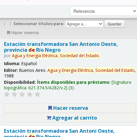
|
|
Seleccionar títulos para:
Hacer reserva
Estación transformadora San Antonio Oeste,
provincia
de
Río Negro
por
Agua
y
Energía
Eléctrica,
Sociedad
de
l
Estado
.
Idioma:
Español
Editor:
Buenos Aires:
Agua
y
Energía
Eléctrica,
Sociedad
de
l
Estado
,
1988
Disponibilidad:
Ítems disponibles para préstamo:
Signatura
topográfica:
621.374.5/A282/v.2
(3).
Hacer reserva
Agregar al carrito
Estación transformadora San Antoni Oeste,
provincia
de
Río Negro