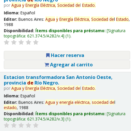
por
Agua
y
Energía
Eléctrica,
Sociedad
de
l
Estado
.
Idioma:
Español
Editor:
Buenos Aires:
Agua
y
Energía
Eléctrica,
Sociedad
de
l
Estado
,
1988
Disponibilidad:
Ítems disponibles para préstamo:
Signatura
topográfica:
621.374.5/A282/v.4
(1).
Hacer reserva
Agregar al carrito
Estacion transformadora San Antonio Oeste,
provincia
de
Río Negro.
por
Agua
y
Energía
Eléctrica,
Sociedad
de
l
Estado
.
Idioma:
Español
Editor:
Buenos Aires:
Agua
y
energía
eléctrica,
sociedad
de
l
estado
, 1988
Disponibilidad:
Ítems disponibles para préstamo:
Signatura
topográfica:
621.374.5/A282/v.3
(1).