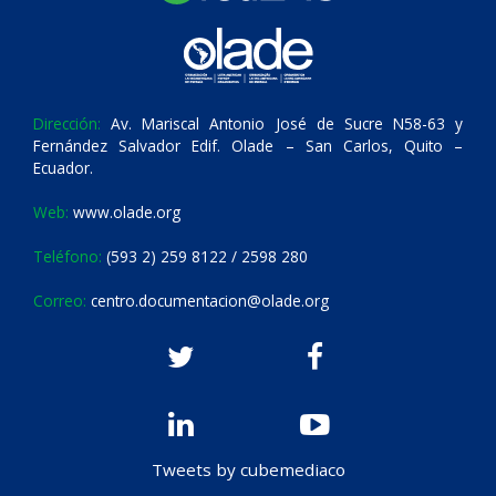
Dirección:
Av. Mariscal Antonio José de Sucre N58-63 y
Fernández Salvador Edif. Olade – San Carlos, Quito –
Ecuador.
Web:
www.olade.org
Teléfono:
(593 2) 259 8122 / 2598 280
Correo:
centro.documentacion@olade.org
Tweets by cubemediaco