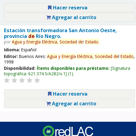
Hacer reserva
Agregar al carrito
Estación transformadora San Antonio Oeste,
provincia
de
Río Negro.
por
Agua
y
Energía
Eléctrica,
Sociedad
de
l
Estado
.
Idioma:
Español
Editor:
Buenos Aires:
Agua
y
Energía
Eléctrica,
Sociedad
de
l
Estado
,
1998
Disponibilidad:
Ítems disponibles para préstamo:
Signatura
topográfica:
621.374.5/A282/v.1
(1).
Hacer reserva
Agregar al carrito