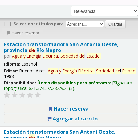
|
|
Seleccionar títulos para:
Hacer reserva
Estación transformadora San Antonio Oeste,
provincia
de
Río Negro
por
Agua
y
Energía
Eléctrica,
Sociedad
de
l
Estado
.
Idioma:
Español
Editor:
Buenos Aires:
Agua
y
Energía
Eléctrica,
Sociedad
de
l
Estado
,
1988
Disponibilidad:
Ítems disponibles para préstamo:
Signatura
topográfica:
621.374.5/A282/v.2
(3).
Hacer reserva
Agregar al carrito
Estación transformadora San Antoni Oeste,
provincia
de
Río Negro