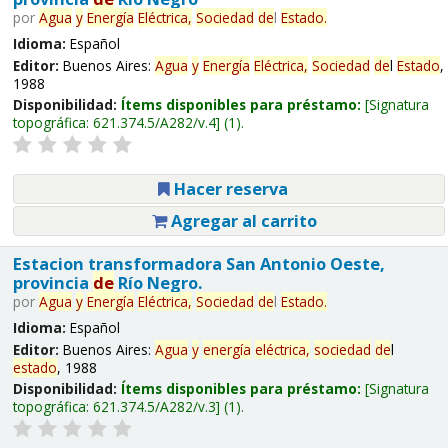
por
Agua
y
Energía
Eléctrica,
Sociedad
de
l
Estado
.
Idioma:
Español
Editor:
Buenos Aires:
Agua
y
Energía
Eléctrica,
Sociedad
de
l
Estado
,
1988
Disponibilidad:
Ítems disponibles para préstamo:
Signatura
topográfica:
621.374.5/A282/v.4
(1).
Hacer reserva
Agregar al carrito
Estacion transformadora San Antonio Oeste,
provincia
de
Río Negro.
por
Agua
y
Energía
Eléctrica,
Sociedad
de
l
Estado
.
Idioma:
Español
Editor:
Buenos Aires:
Agua
y
energía
eléctrica,
sociedad
de
l
estado
, 1988
Disponibilidad:
Ítems disponibles para préstamo:
Signatura
topográfica:
621.374.5/A282/v.3
(1).