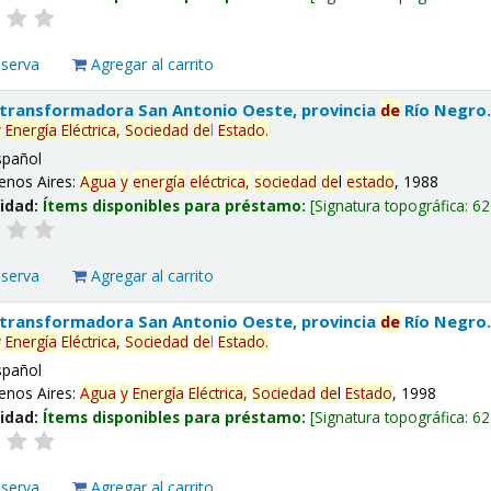
eserva
Agregar al carrito
 transformadora San Antonio Oeste, provincia
de
Río Negro
y
Energía
Eléctrica,
Sociedad
de
l
Estado
.
spañol
enos Aires:
Agua
y
energía
eléctrica,
sociedad
de
l
estado
, 1988
lidad:
Ítems disponibles para préstamo:
Signatura topográfica:
62
eserva
Agregar al carrito
 transformadora San Antonio Oeste, provincia
de
Río Negro
y
Energía
Eléctrica,
Sociedad
de
l
Estado
.
spañol
enos Aires:
Agua
y
Energía
Eléctrica,
Sociedad
de
l
Estado
, 1998
lidad:
Ítems disponibles para préstamo:
Signatura topográfica:
62
eserva
Agregar al carrito