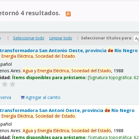
tornó 4 resultados.
|
Seleccionar todo
Limpiar todo
|
Seleccionar títulos para:
o
 transformadora San Antonio Oeste, provincia
de
Río Negro
y
Energía
Eléctrica,
Sociedad
de
l
Estado
.
spañol
enos Aires:
Agua
y
Energía
Eléctrica,
Sociedad
de
l
Estado
, 1988
lidad:
Ítems disponibles para préstamo:
Signatura topográfica:
62
eserva
Agregar al carrito
 transformadora San Antoni Oeste, provincia
de
Río Negro
y
Energía
Eléctrica,
Sociedad
de
l
Estado
.
spañol
enos Aires:
Agua
y
Energía
Eléctrica,
Sociedad
de
l
Estado
, 1988
lidad:
Ítems disponibles para préstamo:
Signatura topográfica:
62