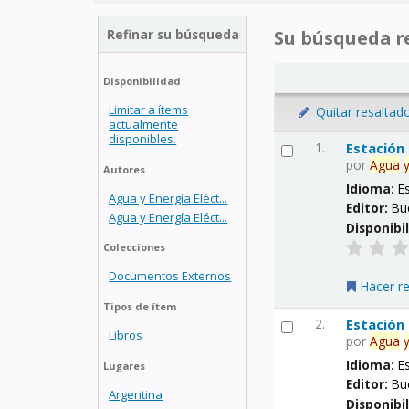
Refinar su búsqueda
Su búsqueda re
Disponibilidad
Limitar a ítems
Quitar resaltad
actualmente
disponibles.
1.
Estación
por
Agua
Autores
Idioma:
E
Agua y Energía Eléct...
Editor:
Bu
Agua y Energía Eléct...
Disponibi
Colecciones
Documentos Externos
Hacer r
Tipos de ítem
2.
Estación
Libros
por
Agua
Idioma:
E
Lugares
Editor:
Bu
Argentina
Disponibi