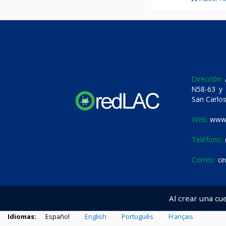
Dirección:
A
N58-63 y 
San Carlos
Web:
www.
Teléfono:
Correo:
ce
Al crear una cu
Idiomas:
Español
English
Português
Français