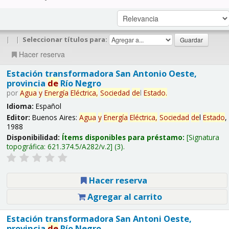
|
|
Seleccionar títulos para:
Hacer reserva
Estación transformadora San Antonio Oeste,
provincia
de
Río Negro
por
Agua
y
Energía
Eléctrica,
Sociedad
de
l
Estado
.
Idioma:
Español
Editor:
Buenos Aires:
Agua
y
Energía
Eléctrica,
Sociedad
de
l
Estado
,
1988
Disponibilidad:
Ítems disponibles para préstamo:
Signatura
topográfica:
621.374.5/A282/v.2
(3).
Hacer reserva
Agregar al carrito
Estación transformadora San Antoni Oeste,
provincia
de
Río Negro