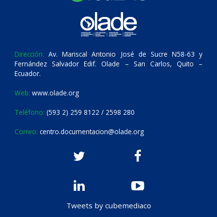
Dirección:
Av. Mariscal Antonio José de Sucre N58-63 y
Fernández Salvador Edif. Olade – San Carlos, Quito –
Ecuador.
Web:
www.olade.org
Teléfono:
(593 2) 259 8122 / 2598 280
Correo:
centro.documentacion@olade.org
Tweets by cubemediaco