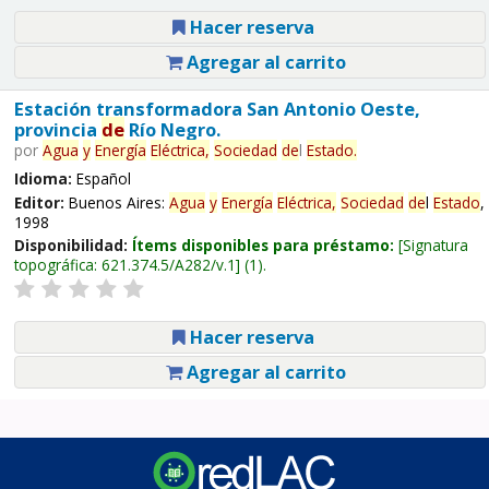
Hacer reserva
Agregar al carrito
Estación transformadora San Antonio Oeste,
provincia
de
Río Negro.
por
Agua
y
Energía
Eléctrica,
Sociedad
de
l
Estado
.
Idioma:
Español
Editor:
Buenos Aires:
Agua
y
Energía
Eléctrica,
Sociedad
de
l
Estado
,
1998
Disponibilidad:
Ítems disponibles para préstamo:
Signatura
topográfica:
621.374.5/A282/v.1
(1).
Hacer reserva
Agregar al carrito