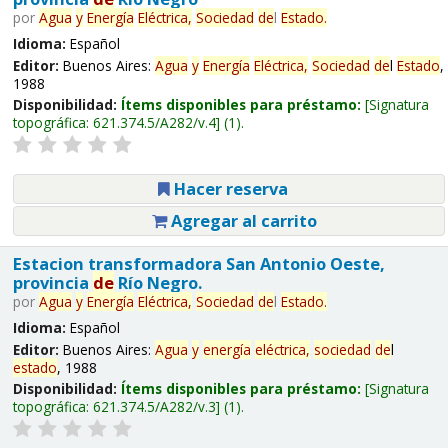
por
Agua
y
Energía
Eléctrica,
Sociedad
de
l
Estado
.
Idioma:
Español
Editor:
Buenos Aires:
Agua
y
Energía
Eléctrica,
Sociedad
de
l
Estado
,
1988
Disponibilidad:
Ítems disponibles para préstamo:
Signatura
topográfica:
621.374.5/A282/v.4
(1).
Hacer reserva
Agregar al carrito
Estacion transformadora San Antonio Oeste,
provincia
de
Río Negro.
por
Agua
y
Energía
Eléctrica,
Sociedad
de
l
Estado
.
Idioma:
Español
Editor:
Buenos Aires:
Agua
y
energía
eléctrica,
sociedad
de
l
estado
, 1988
Disponibilidad:
Ítems disponibles para préstamo:
Signatura
topográfica:
621.374.5/A282/v.3
(1).