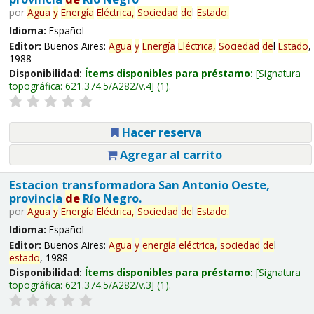
por
Agua
y
Energía
Eléctrica,
Sociedad
de
l
Estado
.
Idioma:
Español
Editor:
Buenos Aires:
Agua
y
Energía
Eléctrica,
Sociedad
de
l
Estado
,
1988
Disponibilidad:
Ítems disponibles para préstamo:
Signatura
topográfica:
621.374.5/A282/v.4
(1).
Hacer reserva
Agregar al carrito
Estacion transformadora San Antonio Oeste,
provincia
de
Río Negro.
por
Agua
y
Energía
Eléctrica,
Sociedad
de
l
Estado
.
Idioma:
Español
Editor:
Buenos Aires:
Agua
y
energía
eléctrica,
sociedad
de
l
estado
, 1988
Disponibilidad:
Ítems disponibles para préstamo:
Signatura
topográfica:
621.374.5/A282/v.3
(1).