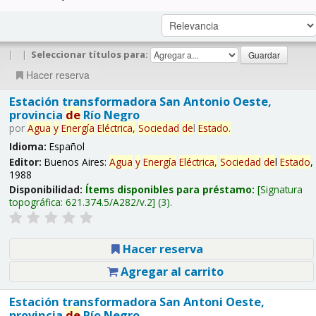
|
|
Seleccionar títulos para:
Hacer reserva
Estación transformadora San Antonio Oeste,
provincia
de
Río Negro
por
Agua
y
Energía
Eléctrica,
Sociedad
de
l
Estado
.
Idioma:
Español
Editor:
Buenos Aires:
Agua
y
Energía
Eléctrica,
Sociedad
de
l
Estado
,
1988
Disponibilidad:
Ítems disponibles para préstamo:
Signatura
topográfica:
621.374.5/A282/v.2
(3).
Hacer reserva
Agregar al carrito
Estación transformadora San Antoni Oeste,
provincia
de
Río Negro