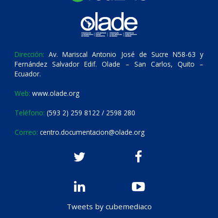
Dirección:
Av. Mariscal Antonio José de Sucre N58-63 y
Fernández Salvador Edif. Olade – San Carlos, Quito –
Ecuador.
Web:
www.olade.org
Teléfono:
(593 2) 259 8122 / 2598 280
Correo:
centro.documentacion@olade.org
Tweets by cubemediaco