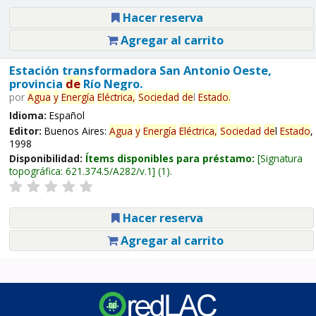
Hacer reserva
Agregar al carrito
Estación transformadora San Antonio Oeste,
provincia
de
Río Negro.
por
Agua
y
Energía
Eléctrica,
Sociedad
de
l
Estado
.
Idioma:
Español
Editor:
Buenos Aires:
Agua
y
Energía
Eléctrica,
Sociedad
de
l
Estado
,
1998
Disponibilidad:
Ítems disponibles para préstamo:
Signatura
topográfica:
621.374.5/A282/v.1
(1).
Hacer reserva
Agregar al carrito